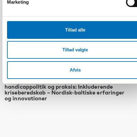
Marketing
Tillad alle
Tillad valgte
Afvis
HANDICAP
Det fjerde nordisk-baltiske møde om
handicappolitik og praksis: Inkluderende
kriseberedskab – Nordisk-baltiske erfaringer
og innovationer