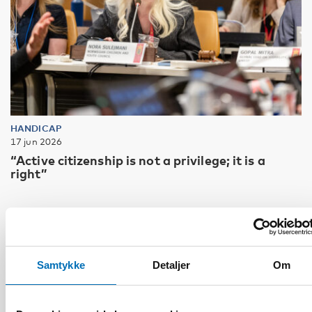
HANDICAP
17 jun 2026
“Active citizenship is not a privilege; it is a
right”
Samtykke
Detaljer
Om