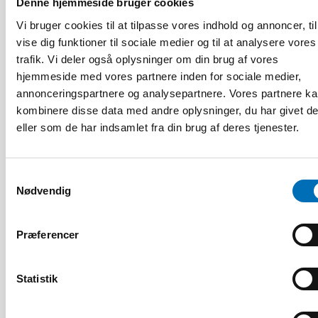
Denne hjemmeside bruger cookies
Vi bruger cookies til at tilpasse vores indhold og annoncer, til
vise dig funktioner til sociale medier og til at analysere vores
trafik. Vi deler også oplysninger om din brug af vores
hjemmeside med vores partnere inden for sociale medier,
annonceringspartnere og analysepartnere. Vores partnere k
kombinere disse data med andre oplysninger, du har givet d
eller som de har indsamlet fra din brug af deres tjenester.
HANDICAP
9 apr 2026
Samtykkevalg
Nordisk samarbeid om
Nødvendig
Funksjonshinderspørsmål – Årsrapport 2025
Præferencer
10
11
NOV
2026
Statistik