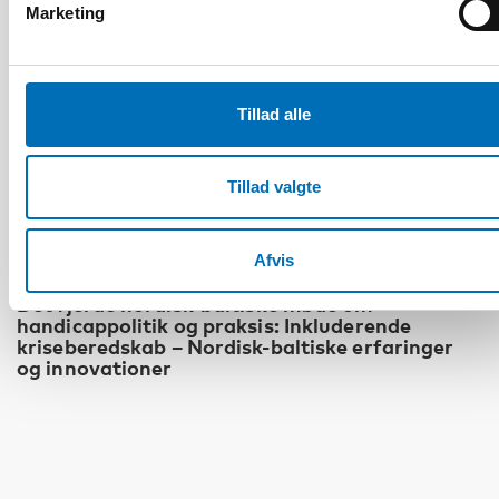
Marketing
Tillad alle
Tillad valgte
Afvis
HANDICAP
Det fjerde nordisk-baltiske møde om
handicappolitik og praksis: Inkluderende
kriseberedskab – Nordisk-baltiske erfaringer
og innovationer