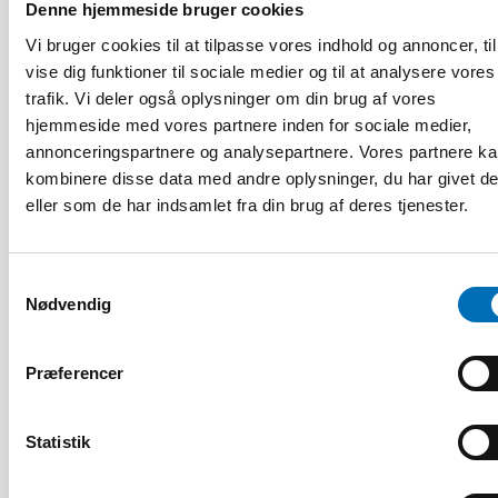
Denne hjemmeside bruger cookies
Vi bruger cookies til at tilpasse vores indhold og annoncer, til
vise dig funktioner til sociale medier og til at analysere vores
trafik. Vi deler også oplysninger om din brug af vores
hjemmeside med vores partnere inden for sociale medier,
annonceringspartnere og analysepartnere. Vores partnere k
kombinere disse data med andre oplysninger, du har givet d
eller som de har indsamlet fra din brug af deres tjenester.
HANDICAP
9 apr 2026
Samtykkevalg
Nordisk samarbeid om
Nødvendig
Funksjonshinderspørsmål – Årsrapport 2025
Præferencer
10
11
NOV
2026
Statistik