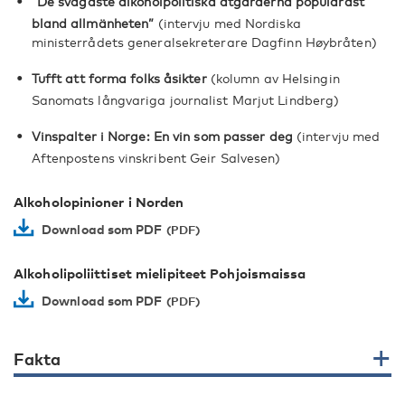
”De svagaste alkoholpolitiska åtgärderna populärast
bland allmänheten”
(intervju med Nordiska
ministerrådets generalsekreterare Dagfinn Høybråten)
Tufft att forma folks åsikter
(kolumn av Helsingin
Sanomats långvariga journalist Marjut Lindberg)
Vinspalter i Norge: En vin som passer deg
(intervju med
Aftenpostens vinskribent Geir Salvesen)
Alkoholopinioner i Norden
Download som PDF
Alkoholipoliittiset mielipiteet Pohjoismaissa
Download som PDF
Fakta