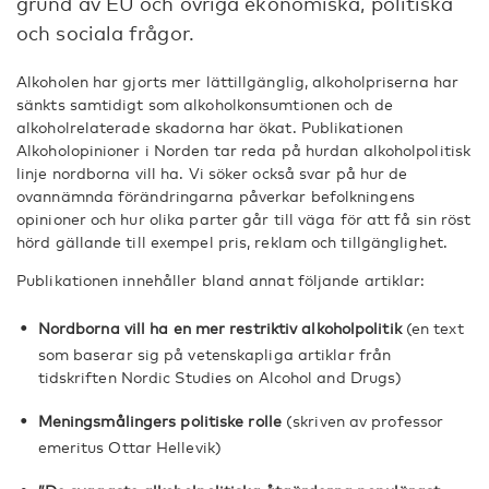
grund av EU och övriga ekonomiska, politiska
och sociala frågor.
Alkoholen har gjorts mer lättillgänglig, alkoholpriserna har
sänkts samtidigt som alkoholkonsumtionen och de
alkoholrelaterade skadorna har ökat. Publikationen
Alkoholopinioner i Norden tar reda på hurdan alkoholpolitisk
linje nordborna vill ha. Vi söker också svar på hur de
ovannämnda förändringarna påverkar befolkningens
opinioner och hur olika par­ter går till väga för att få sin röst
hörd gällande till exempel pris, reklam och tillgänglighet.
Publikationen innehåller bland annat följande artiklar:
Nordborna vill ha en mer restriktiv alkoholpolitik
(en text
som baserar sig på vetenskapliga artiklar från
tidskriften Nordic Studies on Alcohol and Drugs)
Meningsmålingers politiske rolle
(skriven av professor
emeritus Ottar Hellevik)