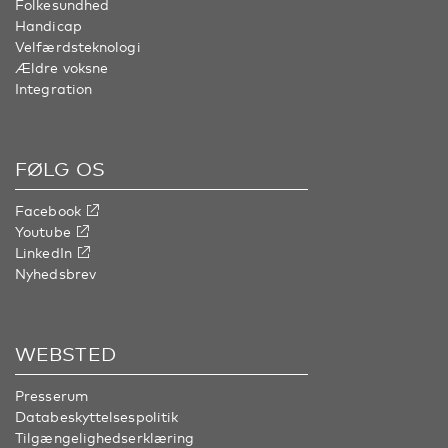
Folkesundhed
Handicap
Velfærdsteknologi
Ældre voksne
Integration
FØLG OS
Facebook
Youtube
LinkedIn
Nyhedsbrev
WEBSTED
Presserum
Databeskyttelsespolitik
Tilgængelighedserklæring