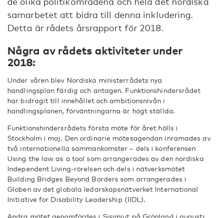
de olika politikområdena och hela det nordiska
samarbetet att bidra till denna inkludering.
Detta är rådets årsrapport för 2018.
Några av rådets aktiviteter under
2018:
Under våren blev Nordiska ministerrådets nya
handlingsplan färdig och antagen. Funktionshindersrådet
har bidragit till innehållet och ambitionsnivån i
handlingsplanen, förväntningarna är högt ställda.
Funktionshindersrådets första möte för året hölls i
Stockholm i maj. Den ordinarie mötesagendan inramades av
två internationella sammankomster – dels i konferensen
Using the law as a tool som arrangerades av den nordiska
Independent Living-rörelsen och dels i nätverksmötet
Building Bridges Beyond Borders som arrangerades i
Globen av det globala ledarskapsnätverket International
Initiative for Disability Leadership (IIDL).
Andra mötet genomfördes i Sisimiut på Grönland i augusti.