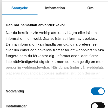
Samtycke
Information
Om
Den här hemsidan använder kakor
När du besöker vår webbplats kan vi lagra eller hämta
information i din webbläsare, främst i form av cookies.
Denna information kan handla om dig, dina preferenser
FUNKTIONSHINDER
eller din enhet och används främst för att webbplatsen ska
17 jun 2026
fungera som du förväntar dig. Informationen identifierar
“Active citizenship is not a privilege; it is a
right”
inte nödvändigsvist dig direkt, men den kan ge dig en mer
personlig webbupplevelse. När du använder vår webbplats
placeras nödvändiga cookies automatiskt, och dessa är
alltid aktiva utan att kräva ditt samtycke. Dessa cookies är
nödvändiga för att du ska kunna använda webbplatsen och
Samtyckesval
dess funktioner. Vi respekterar din integritet, och du kan
Nödvändig
välja vilka ytterligare cookies (statistiska, preferens,
marknadsföring och oklassificerade) du vill acceptera.
Inställningar
Klicka på de olika kategorirubrikerna för att ta reda på mer