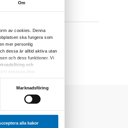
Om
 form av cookies. Denna
webbplatsen ska fungera som
 en mer personlig
 dessa är alltid aktiva utan
sen och dess funktioner. Vi
marknadsföring och
r och anpassa dina
 webbplatsen och de tjänster
 kan du alltid radera dem
Marknadsföring
cceptera alla kakor