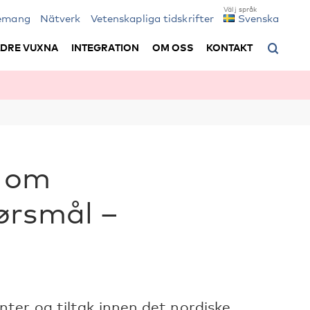
emang
Nätverk
Vetenskapliga tidskrifter
Svenska
LDRE VUXNA
INTEGRATION
OM OSS
KONTAKT
d om
ørsmål –
er og tiltak innen det nordiske