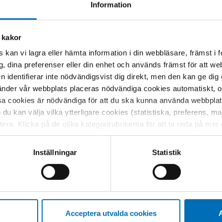
Information
 kakor
 kan vi lagra eller hämta information i din webbläsare, främst i
g, dina preferenser eller din enhet och används främst för att 
en identifierar inte nödvändigsvist dig direkt, men den kan ge dig
der vår webbplats placeras nödvändiga cookies automatiskt, och
sa cookies är nödvändiga för att du ska kunna använda webbplat
h du kan välja vilka ytterligare cookies (statistiska, preferens, 
ptera. Klicka på de olika kategorirubrikerna för att ta reda på me
bservera att blockering av cookies kan påverka din upplevelse av
t vår webbplats tidigare och accepterat användningen av cookies
Inställningar
Statistik
tessinställningarna i din webbläsare.
Relaterat innehåll
Acceptera utvalda cookies
A