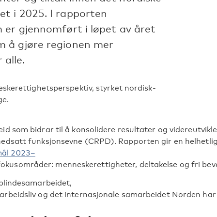
t i 2025. I rapporten
 er gjennomført i løpet av året
m å gjøre regionen mer
 alle.
skerettighetsperspektiv, styrket nordisk-
ge.
d som bidrar til å konsolidere resultater og videreutvik
nedsatt funksjonsevne (CRPD). Rapporten gir en helhetli
mål 2023–
usområder: menneskerettigheter, deltakelse og fri bev
vblindesamarbeidet,
rbeidsliv og det internasjonale samarbeidet Norden har v