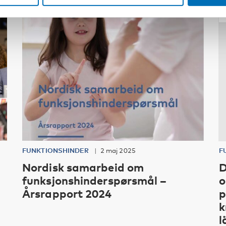
FUNKTIONSHINDER
2 maj 2025
F
Nordisk samarbeid om
D
funksjonshinderspørsmål –
o
Årsrapport 2024
p
k
l