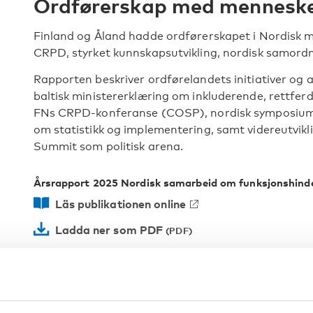
Ordførerskap med menneske
Finland og Åland hadde ordførerskapet i Nordisk m
CRPD, styrket kunnskapsutvikling, nordisk samord
Rapporten beskriver ordførelandets initiativer og 
baltisk ministererklæring om inkluderende, rettferd
FNs CRPD-konferanse (COSP), nordisk symposiu
om statistikk og implementering, samt videreutvikli
Summit som politisk arena.
Årsrapport 2025 Nordisk samarbeid om funksjonshind
Läs publikationen online
Ladda ner som PDF