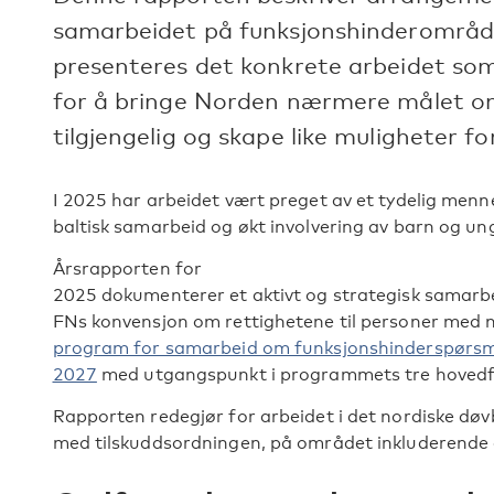
samarbeidet på funksjonshinderområde
presenteres det konkrete arbeidet som
for å bringe Norden nærmere målet o
tilgjengelig og skape like muligheter for
I 2025 har arbeidet vært preget av et tydelig menne
baltisk samarbeid og økt involvering av barn og un
Årsrapporten for
2025 dokumenterer et aktivt og strategisk samarbei
FNs konvensjon om rettighetene til personer med 
program for samarbeid om funksjonshinderspørs
2027
med utgangspunkt i programmets tre hovedfok
Rapporten redegjør for arbeidet i det nordiske dø
med tilskuddsordningen, på området inkluderende a