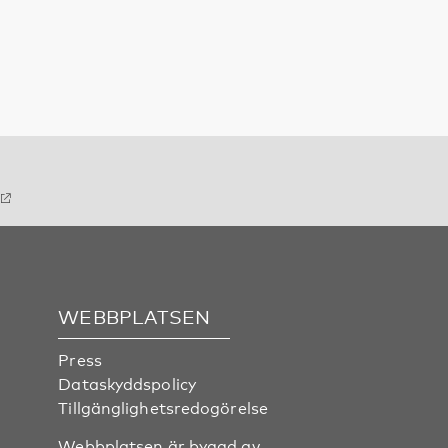
WEBBPLATSEN
Press
Dataskyddspolicy
Tillgänglighetsredogörelse
Webbplatsen är byggd av