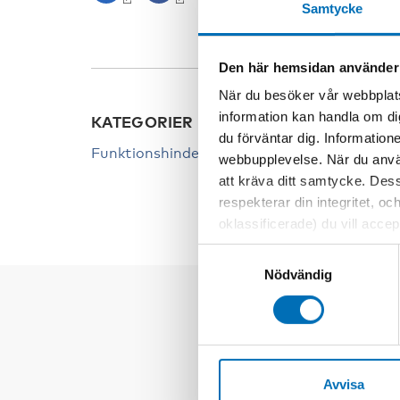
Samtycke
Den här hemsidan använder
När du besöker vår webbplats
information kan handla om di
KATEGORIER
du förväntar dig. Information
Funktionshinder
webbupplevelse. När du använ
att kräva ditt samtycke. Des
respekterar din integritet, oc
oklassificerade) du vill acce
inställningar för cookies. O
Samtyckesval
vi erbjuder. Om du har besök
Nödvändig
genom att navigera till sekre
Avvisa