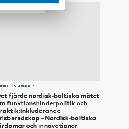
10
11
nov
2026
UNKTIONSHINDER
et fjärde nordisk-baltiska mötet
m funktionshinderpolitik och
raktik:Inkluderande
risberedskap –Nordisk-baltiska
ärdomar och innovationer