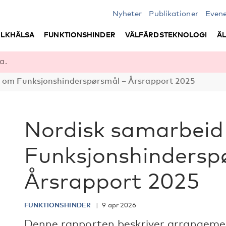
Nyheter
Publikationer
Even
LKHÄLSA
FUNKTIONSHINDER
VÄLFÄRDSTEKNOLOGI
Ä
a.
 om Funksjonshinderspørsmål – Årsrapport 2025
Nordisk samarbei
Funksjonshindersp
Årsrapport 2025
FUNKTIONSHINDER
9 apr 2026
Denne rapporten beskriver arrangement