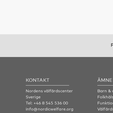
F
KONTAKT
ÄMNE
Nordens välfärdscenter
Barn &
Sverige
Folkhäl
Tel:
+46 8 545 536 00
Funktio
info@nordicwelfare.org
Välfärd