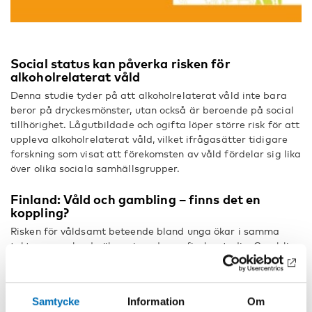
Social status kan påverka risken för
alkoholrelaterat våld
Denna studie tyder på att alkoholrelaterat våld inte bara
beror på dryckesmönster, utan också är beroende på social
tillhörighet. Lågutbildade och ogifta löper större risk för att
uppleva alkoholrelaterat våld, vilket ifrågasätter tidigare
forskning som visat att förekomsten av våld fördelar sig lika
över olika sociala samhällsgrupper.
Finland: Våld och gambling – finns det en
koppling?
Risken för våldsamt beteende bland unga ökar i samma
takt som spelande ökar, visar denna finska studie. Gambling
ännu är relativt vanligt bland minderåriga: var femte 14-
åring spelar minst en gång i månaden, trots att
åldersgränsen är 18 år. Forskarna säger att våld måste tas
Samtycke
Information
Om
upp i det preventiva arbetet med unga som spelar.