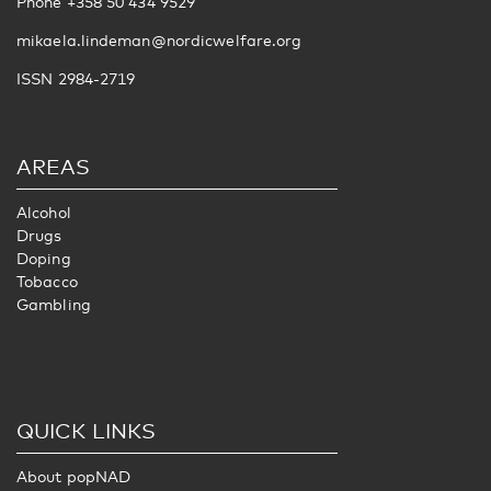
Phone +358 50 434 9529
mikaela.lindeman@nordicwelfare.org
ISSN 2984-2719
AREAS
Alcohol
Drugs
Doping
Tobacco
Gambling
QUICK LINKS
About popNAD