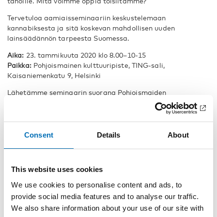
tahoille. Mitä voimme oppia toisiltamme?
Tervetuloa aamiaisseminaariin keskustelemaan
kannabiksesta ja sitä koskevan mahdollisen uuden
lainsäädännön tarpeesta Suomessa.
Aika:
23. tammikuuta 2020 klo 8.00–10-15
Paikka:
Pohjoismainen kulttuuripiste, TING-sali,
Kaisaniemenkatu 9, Helsinki
Lähetämme seminaarin suorana Pohjoismaiden
ministerineuvoston ja Pohjoismaiden neuvoston Facebook -
sivuilla:
https://www.facebook.com/PMNPN/
Consent
Details
About
Ohjelma
8.00–8.30 Aamiainen
This website uses cookies
8.30–8.40 Tilaisuuden avaus
We use cookies to personalise content and ads, to
Moderaattori Jeanette Björkqvist, freelancetoimittaja
provide social media features and to analyse our traffic.
8.40–8.55 Kannabiksen käyttö ja dekriminalisointikeskustelu
We also share information about your use of our site with