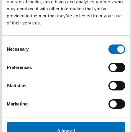
Suomessa
our social media, advertising and analytics partners who
Pekka Hakkarainen, tutkimusprofessori, Terveyden ja
may combine it with other information that you’ve
hyvinvoinnin laitos, Suomi
provided to them or that they’ve collected from your use
of their services.
8.55–9.10 Tilanne Norjassa huumeiden dekriminalisoinnin
selvittämisestä tehdyn päätöksen jälkeen
Torbjørn K. Brekke, osastopäällikkö, kansanterveysosasto,
Helse- og omsorgsdepartementet, Norja (englanniksi)
Consent
Necessary
Selection
9.10–9.45 Paneelikeskustelu
Tutkimusprofessori Pekka Hakkarainen, Terveyden ja
hyvinvoinnin laitos
Preferences
Projektipäällikkö Kim Kannussaari, Ehkäisevä päihdetyö
(EHYT)
Vihreiden nuorten puheenjohtaja Amanda Pasanen
Statistics
Projektipäällikkö Anne Ahlefelt, “På samma linje”-projekti,
Luckan
Marketing
9.45–10.15 Kysymyksiä ja keskustelua
Event details
Allow all