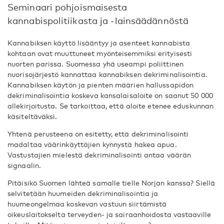
Seminaari pohjoismaisesta
kannabispolitiikasta ja -lainsäädännöstä
Kannabiksen käyttö lisääntyy ja asenteet kannabista
kohtaan ovat muuttuneet myönteisemmiksi erityisesti
nuorten parissa. Suomessa yhä useampi poliittinen
nuorisojärjestö kannattaa kannabiksen dekriminalisointia.
Kannabiksen käytön ja pienten määrien hallussapidon
dekriminalisointia koskeva kansalaisaloite on saanut 50 000
allekirjoitusta. Se tarkoittaa, että aloite etenee eduskunnan
käsiteltäväksi.
Yhtenä perusteena on esitetty, että dekriminalisointi
madaltaa väärinkäyttäjien kynnystä hakea apua.
Vastustajien mielestä dekriminalisointi antaa väärän
signaalin.
Pitäisikö Suomen lähteä samalle tielle Norjan kanssa? Siellä
selvitetään huumeiden dekriminalisointia ja
huumeongelmaa koskevan vastuun siirtämistä
oikeuslaitokselta terveyden- ja sairaanhoidosta vastaaville