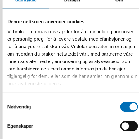
FUNKSJONSHINDER
27 nov 2025
Denne nettsiden anvender cookies
AI transforming working life for persons with
Vi bruker informasjonskapsler for å gi innhold og annonser
disabilities
et personlig preg, for å levere sosiale mediefunksjoner og
for å analysere trafikken vår. Vi deler dessuten informasjon
om hvordan du bruker nettstedet vårt, med partnerne våre
innen sosiale medier, annonsering og analysearbeid, som
kan kombinere den med annen informasjon du har gjort
tilgjengelig for dem, eller som de har samlet inn gjennom din
bruk av tjenestene deres.
Samtykkevalg
Nødvendig
Egenskaper