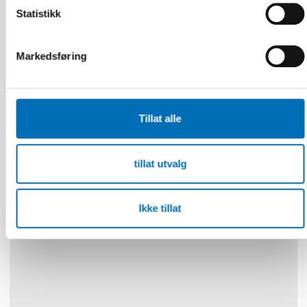
Statistikk
FOLKEHELSE
Markedsføring
5 feb 2024
Labour market integration of adults with
alcohol and substance use problems in the
Nordic countries
Tillat alle
tillat utvalg
10
11
NOV
2026
Ikke tillat