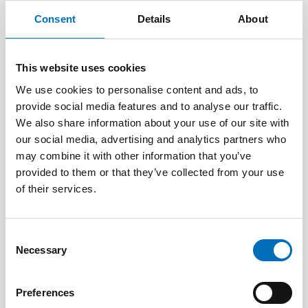
Consent
Details
About
This website uses cookies
We use cookies to personalise content and ads, to
provide social media features and to analyse our traffic.
We also share information about your use of our site with
our social media, advertising and analytics partners who
may combine it with other information that you’ve
provided to them or that they’ve collected from your use
of their services.
DISABILITY ISSUES
17 Jun 2026
“Active citizenship is not a privilege; it is a
Consent
right”
Necessary
Selection
Preferences