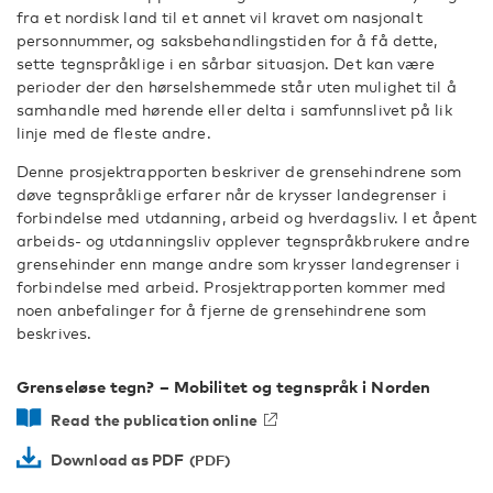
fra et nordisk land til et annet vil kravet om nasjonalt
personnummer, og saksbehandlingstiden for å få dette,
sette tegnspråklige i en sårbar situasjon. Det kan være
perioder der den hørselshemmede står uten mulighet til å
samhandle med hørende eller delta i samfunnslivet på lik
linje med de fleste andre.
Denne prosjektrapporten beskriver de grensehindrene som
døve tegnspråklige erfarer når de krysser landegrenser i
forbindelse med utdanning, arbeid og hverdagsliv. I et åpent
arbeids- og utdanningsliv opplever tegnspråkbrukere andre
grensehinder enn mange andre som krysser landegrenser i
forbindelse med arbeid. Prosjektrapporten kommer med
noen anbefalinger for å fjerne de grensehindrene som
beskrives.
Grenseløse tegn? – Mobilitet og tegnspråk i Norden
Read the publication online
Download as PDF