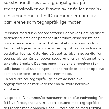
saksbehandlingstid, tilgjengelighet på
tegnspråktolker og fravær av et felles nordisk
personnummer eller ID-nummer er noen av
barrierene som tegnspråklige møter.
Personer med funksjonsnedsettelser opplever flere og andre
grensebarrierer enn personer uten funksjonsnedsettelser
når de reiser mellom eller flytter til et annet nordisk land.
Tegnspråklige er avhengige av tegnspråk for å samhandle
og delta. Tegnspråktolking på eget språk er nødvendig for
tegnspråklige når de jobber, studerer eller er i et annet land
av andre årsaker. Begrensinger i nasjonale regelverk for
tolkebistand til utlendinger i andre nordiske land er opplevd
som en barriere for de hørselshemmede.
En barriere for tegnspråklige er at de nordiske
tegnspråkene er mer varierte enn de talte nordiske
språkene.
Nasjonale ID-nummer/personnummer er ofte nødvendig for
å få velferdstjenester, inkludert bistand med tegnspråk i
det landet man oppholder seg i. I forbindelse med flytting