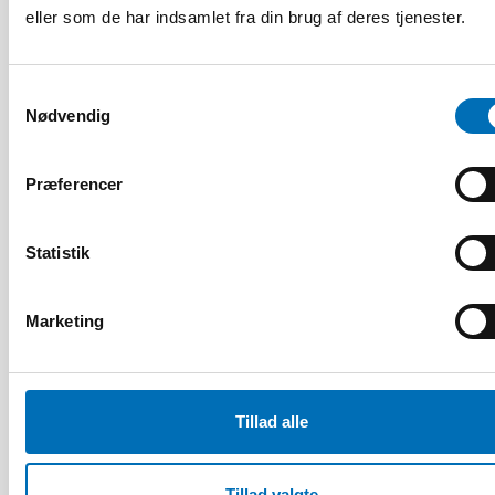
eller som de har indsamlet fra din brug af deres tjenester.
Samtykkevalg
Nødvendig
Præferencer
Statistik
HANDICAP
Marketing
24 apr 2024
Nordisk samarbeid om
funksjonshinderspørsmål – Årsrapport 2023
Tillad alle
10
11
NOV
2026
Tillad valgte