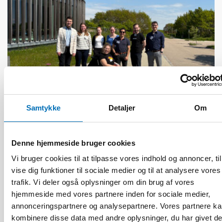
Samtykke
Detaljer
Om
HANDICAP
28 maj 2026
Denne hjemmeside bruger cookies
Unga med funktionsnedsättning efterlyser
tydligare information om fri rörlighet
Vi bruger cookies til at tilpasse vores indhold og annoncer, til
vise dig funktioner til sociale medier og til at analysere vores
trafik. Vi deler også oplysninger om din brug af vores
hjemmeside med vores partnere inden for sociale medier,
annonceringspartnere og analysepartnere. Vores partnere k
kombinere disse data med andre oplysninger, du har givet d