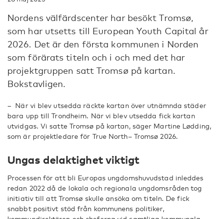
Nordens välfärdscenter har besökt Tromsø,
som har utsetts till European Youth Capital år
2026. Det är den första kommunen i Norden
som förärats titeln och i och med det har
projektgruppen satt Tromsø på kartan.
Bokstavligen.
– När vi blev utsedda räckte kartan över utnämnda städer
bara upp till Trondheim. När vi blev utsedda fick kartan
utvidgas. Vi satte Tromsø på kartan, säger Martine Lødding,
som är projektledare för True North– Tromsø 2026.
Ungas delaktighet viktigt
Processen för att bli Europas ungdomshuvudstad inleddes
redan 2022 då de lokala och regionala ungdomsråden tog
initiativ till att Tromsø skulle ansöka om titeln. De fick
snabbt positivt stöd från kommunens politiker,
kommundirektören och cheferna vid samtliga kommunala