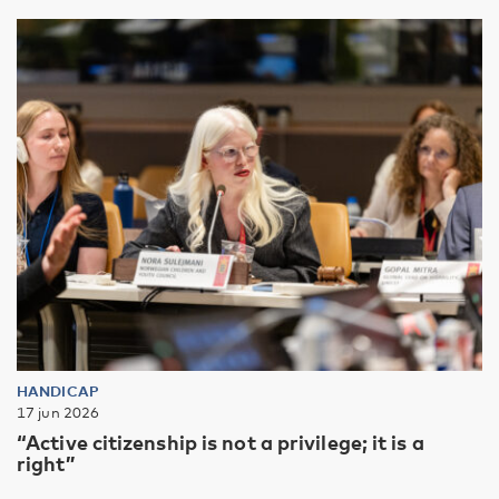
HANDICAP
17 jun 2026
“Active citizenship is not a privilege; it is a
right”