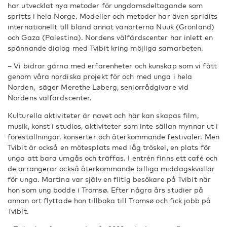
har utvecklat nya metoder för ungdomsdeltagande som
spritts i hela Norge. Modeller och metoder har även spridits
internationellt till bland annat vänorterna Nuuk (Grönland)
och Gaza (Palestina). Nordens välfärdscenter har inlett en
spännande dialog med Tvibit kring möjliga samarbeten.
– Vi bidrar gärna med erfarenheter och kunskap som vi fått
genom våra nordiska projekt för och med unga i hela
Norden, säger Merethe Løberg, seniorrådgivare vid
Nordens välfärdscenter.
Kulturella aktiviteter är navet och här kan skapas film,
musik, konst i studios, aktiviteter som inte sällan mynnar ut i
föreställningar, konserter och återkommande festivaler. Men
Tvibit är också en mötesplats med låg tröskel, en plats för
unga att bara umgås och träffas. I entrén finns ett café och
de arrangerar också återkommande billiga middagskvällar
för unga. Martina var själv en flitig besökare på Tvibit när
hon som ung bodde i Tromsø. Efter några års studier på
annan ort flyttade hon tillbaka till Tromsø och fick jobb på
Tvibit.