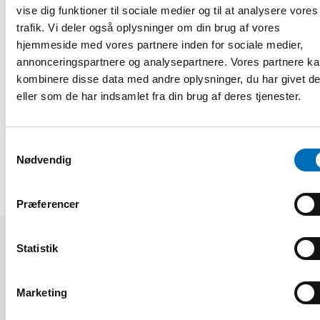
vise dig funktioner til sociale medier og til at analysere vores
Toppbild: Martine Lødding, projektledare, presenterar
trafik. Vi deler også oplysninger om din brug af vores
arbetet med True North– Tromsø 2026.
hjemmeside med vores partnere inden for sociale medier,
annonceringspartnere og analysepartnere. Vores partnere k
Fakta
kombinere disse data med andre oplysninger, du har givet d
eller som de har indsamlet fra din brug af deres tjenester.
DEL
Samtykkevalg
Nødvendig
Præferencer
Statistik
Relaterede nyheder
Marketing