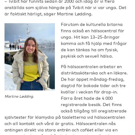
– Tvibit har funnits sedan år 2000 och idag är vi flera
anställda som själva hängde på Tvibit när vi var unga. Det
är faktiskt härligt, säger Martine Lødding.
Förutom de kulturella bitarna
finns också en hälsocentral för
unga. Hit kan 13–25-åringar
komma och få hjälp med frågor
de kan tänkas ha om fysisk,
psykisk och sexuell hälsa.
På hälsocentralen arbetar en
distriktssköterska och en läkare.
De har öppet måndag-fredag,
dagtid för bokade tider och tre
kvällar i veckan för drop-in.
Martine Lødding.
Förra året hade de 4 000
registrerade besök. Det finns
också tillgång till oregistrerade
självtester för klamydia på toaletterna vid hälsocentralen
och all kontakt och vård är gratis. Hälsocentralen nås
antingen direkt via stora entrén och caféet eller via en