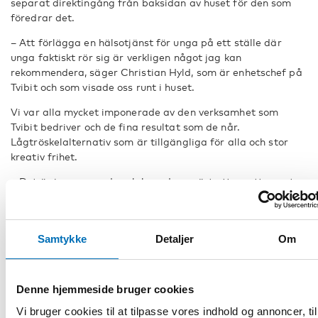
separat direktingång från baksidan av huset för den som
föredrar det.
– Att förlägga en hälsotjänst för unga på ett ställe där
unga faktiskt rör sig är verkligen något jag kan
rekommendera, säger Christian Hyld, som är enhetschef på
Tvibit och som visade oss runt i huset.
Vi var alla mycket imponerade av den verksamhet som
Tvibit bedriver och de fina resultat som de når.
Lågtröskelalternativ som är tillgängliga för alla och stor
kreativ frihet.
– Det är imponerande och beundransvärt att se att man tar
ett holistiskt perspektiv som omfattar både kultur och
hälsa, säger Kai Koivumäki, verksamhetsledare vid Nordens
välfärdscenter.
Samtykke
Detaljer
Om
Läs mer om True North– Tromsø 2026
Läs mer om Tvibit
Läs mer om Nordens välfärdscenters arbete med barn och
Denne hjemmeside bruger cookies
unga
Vi bruger cookies til at tilpasse vores indhold og annoncer, til