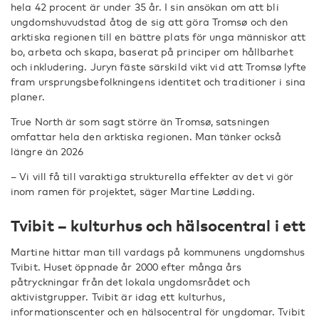
hela 42 procent är under 35 år. I sin ansökan om att bli
ungdomshuvudstad åtog de sig att göra Tromsø och den
arktiska regionen till en bättre plats för unga människor att
bo, arbeta och skapa, baserat på principer om hållbarhet
och inkludering. Juryn fäste särskild vikt vid att Tromsø lyfte
fram ursprungsbefolkningens identitet och traditioner i sina
planer.
True North är som sagt större än Tromsø, satsningen
omfattar hela den arktiska regionen. Man tänker också
längre än 2026
– Vi vill få till varaktiga strukturella effekter av det vi gör
inom ramen för projektet, säger Martine Lødding.
Tvibit – kulturhus och hälsocentral i ett
Martine hittar man till vardags på kommunens ungdomshus
Tvibit. Huset öppnade år 2000 efter många års
påtryckningar från det lokala ungdomsrådet och
aktivistgrupper. Tvibit är idag ett kulturhus,
informationscenter och en hälsocentral för ungdomar. Tvibit