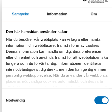
kvalitetshöjning av verksamheten genom att förbättra
styrning och processer. Syftet är att förstärka institutionens
förmåga att arbeta kunskapsbaserat och efterfrågestyrt
Samtycke
Information
Om
samt i enlighet med institutionens nya strategiska mandat.
Läs om institutionens hela verksamhet och budget.
Den här hemsidan använder kakor
När du besöker vår webbplats kan vi lagra eller hämta
information i din webbläsare, främst i form av cookies.
Årsrapport 2021 Nordens välfärdscenter
Denna information kan handla om dig, dina preferenser
Läs publikationen online
eller din enhet och används främst för att webbplatsen ska
Ladda ner som PDF
fungera som du förväntar dig. Informationen identifierar
inte nödvändigsvist dig direkt, men den kan ge dig en mer
personlig webbupplevelse. När du använder vår webbplats
Fakta
placeras nödvändiga cookies automatiskt, och dessa är
alltid aktiva utan att kräva ditt samtycke. Dessa cookies är
nödvändiga för att du ska kunna använda webbplatsen och
Samtyckesval
DELA
dess funktioner. Vi respekterar din integritet, och du kan
Nödvändig
välja vilka ytterligare cookies (statistiska, preferens,
marknadsföring och oklassificerade) du vill acceptera.