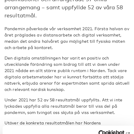
arrangemang – samt uppfyllde 52 av våra 58
resultatmål.
Pandemin påverkade vår verksamhet 2021. Första halvan av
året präglades av distansarbete och digital verksamhet,
medan det andra halvåret gav möjlighet till fysiska möten
och arbete på kontoret.
Den digitala omställningen har varit en positiv och
utvecklande förändring som bidrog till att vi även under
2021 nådde en allt större publik runtom i Norden. Tack vare
digitala arbetsmetoder har vi kunnat fortsätta att stödja
nätverk, erbjuda arenor för expertmöten samt sprida aktuell
och relevant nordisk kunskap.
Under 2021 har 52 av 58 resultatmål uppfyllts. Att vi inte
lyckades uppfylla alla resultatmål beror till viss del på
pandemin, som tvingat oss skjuta på viss verksamhet.
Utöver de konkreta resultatmålen har Nordens
välfärdscenter också arbetat för att åstadkomma en