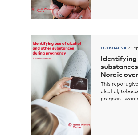
FOLKHÄLSA
23 a
Identifying
substances 
Nordic ove
This report giv
alcohol, tobac
pregnant women 