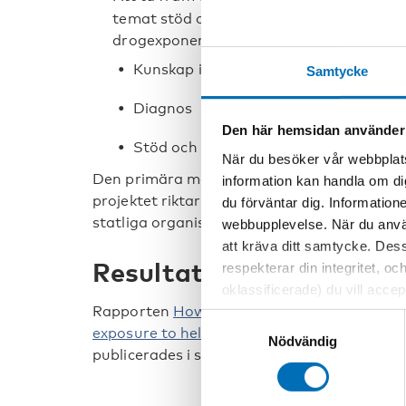
temat stöd och uppföljning för barn föd
drogexponering. Vi kommer bland annat 
Kunskap inom hälso- och sjukvården
Samtycke
Diagnos
Den här hemsidan använder
Stöd och uppföljning.
När du besöker vår webbplats
Den primära målgruppen för projektet är po
information kan handla om di
projektet riktar sig även till forskare, läka
du förväntar dig. Information
statliga organisationer och andra tjänstele
webbupplevelse. När du använ
att kräva ditt samtycke. Des
Resultat
respekterar din integritet, oc
oklassificerade) du vill acce
Rapporten
How to strengthen the focus on 
inställningar för cookies. O
Samtyckesval
exposure to help them lead a good life? A 
vi erbjuder. Om du har besök
Nödvändig
publicerades i september 2022.
genom att navigera till sekre