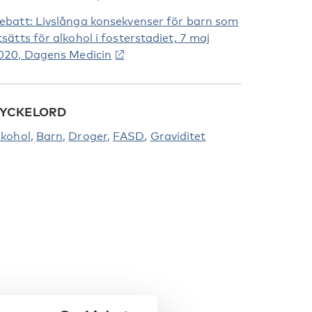
ebatt: Livslånga konsekvenser för barn som
tsätts för alkohol i fosterstadiet, 7 maj
020, Dagens Medicin
YCKELORD
lkohol
Barn
Droger
FASD
Graviditet