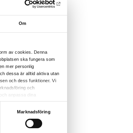
Om
 form av cookies. Denna
webbplatsen ska fungera som
 en mer personlig
 dessa är alltid aktiva utan
sen och dess funktioner. Vi
marknadsföring och
r och anpassa dina
 webbplatsen och de tjänster
 kan du alltid radera dem
Marknadsföring