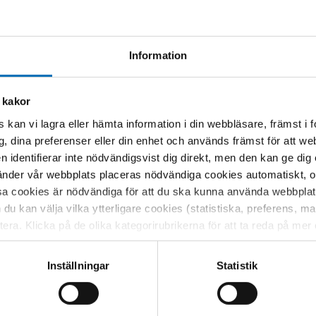
da med prenatal alkohol- och
att beröra följande ämnen:
Information
 kakor
 kan vi lagra eller hämta information i din webbläsare, främst i
litiker och tjänstepersoner, men
g, dina preferenser eller din enhet och används främst för att 
re och annan relevant vårdpersonal, icke-
en identifierar inte nödvändigsvist dig direkt, men den kan ge dig
verantörer som berörs av arbetet.
der vår webbplats placeras nödvändiga cookies automatiskt, och
sa cookies är nödvändiga för att du ska kunna använda webbplat
h du kan välja vilka ytterligare cookies (statistiska, preferens, 
ptera. Klicka på de olika kategorirubrikerna för att ta reda på me
children affected by prenatal alcohol
bservera att blockering av cookies kan påverka din upplevelse av
Nordic report with recommendations
t vår webbplats tidigare och accepterat användningen av cookies
Inställningar
Statistik
tessinställningarna i din webbläsare.