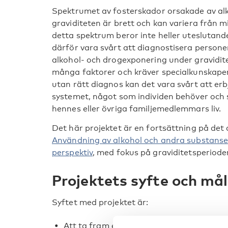
Spektrumet av fosterskador orsakade av al
graviditeten är brett och kan variera från mil
detta spektrum beror inte heller uteslutand
därför vara svårt att diagnostisera person
alkohol- och drogexponering under gravidit
många faktorer och kräver specialkunskape
utan rätt diagnos kan det vara svårt att er
systemet, något som individen behöver och 
hennes eller övriga familjemedlemmars liv.
Det här projektet är en fortsättning på det
Användning av alkohol och andra substanser 
perspektiv
, med fokus på graviditetsperiode
Projektets syfte och må
Syftet med projektet är:
Att ta fram en rapport med rekommendat