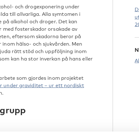
kohol- och drogexponering under
D
da till allvarliga. Alla symtomen i
u
e på alkohol och droger. Det kan
2
er med fosterskador orsakade av
eten, eftersom skadorna beror på
r inom hälso- och sjukvården. Men
N
bjuda rätt stöd och uppföljning inom
som kan ha stor inverkan på hans eller
A
 arbete som gjordes inom projektet
under graviditet – ur ett nordiskt
n.
lgrupp
ioner för de nordiska länderna på