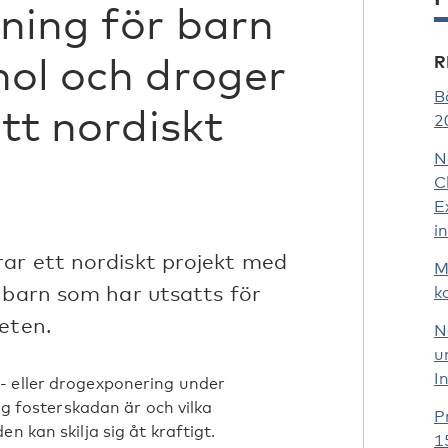
ning för barn
hol och droger
R
B
ett nordiskt
2
N
C
E
i
ar ett nordiskt projekt med
M
 barn som har utsatts för
k
eten.
N
u
I
- eller drogexponering under
lig fosterskadan är och vilka
P
n kan skilja sig åt kraftigt.
1