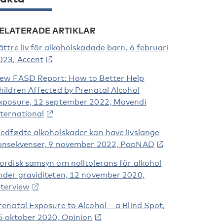
ELATERADE ARTIKLAR
ättre liv för alkoholskadade barn, 6 februari
023, Accent
ew FASD Report: How to Better Help
hildren Affected by Prenatal Alcohol
xposure, 12 september 2022, Movendi
nternational
edfødte alkoholskader kan have livslange
onsekvenser, 9 november 2022, PopNAD
ordisk samsyn om nolltolerans för alkohol
nder graviditeten, 12 november 2020,
nterview
renatal Exposure to Alcohol – a Blind Spot,
5 oktober 2020, Opinion