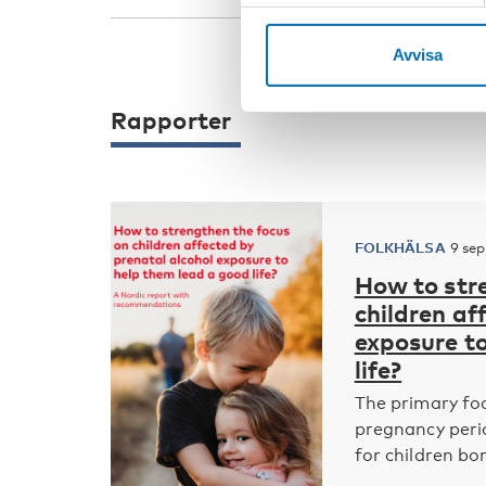
Avvisa
Rapporter
FOLKHÄLSA
9 se
How to str
children af
exposure t
life?
The primary foc
pregnancy peri
for children bor