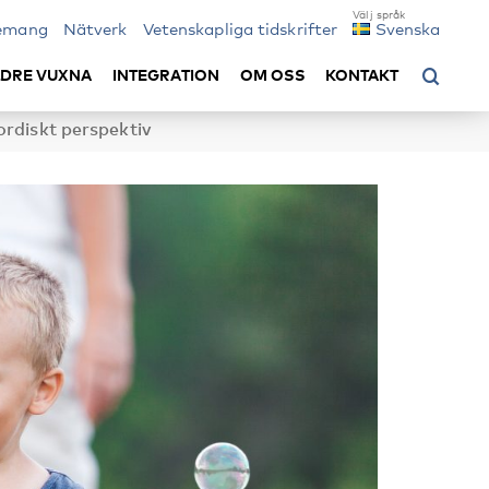
emang
Nätverk
Vetenskapliga tidskrifter
Svenska
LDRE VUXNA
INTEGRATION
OM OSS
KONTAKT
ordiskt perspektiv