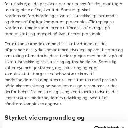
for at sikre, at de personer, der har behov for det, modtager
rettidig pleje af høj kvalitet. Samtidigt skal
Nordens velfærdsordninger være tilstrækkeligt bemandet
og drives af fagligt kompetent personale. Ældreplejen i
Norden er imidlertid allerede udfordret af mangel på
arbejdskraft og mangel på kvalificeret personale.
For at kunne imødekomme disse udfordringer er det
afgørende at styrke kompetenceudvikling, opkvalificering og
omskoling af medarbejdere i ældreplejen med henblik på at
sikre tilstrækkelig rekruttering og fastholdelse. Samtidig
stiller nye arbejdsformer, digitalisering og øget
kompleksitet i borgernes behov større krav til
medarbejdernes kompetencer. I en situation med pres på
både økonomiske og personalemæssige ressourcer er der
derfor behov for en strategisk og kontinuerlig indsats, der
understøtter medarbejdernes udvikling og evne til at
håndtere komplekse opgaver.
Styrket vidensgrundlag og
erfaringsudveksling