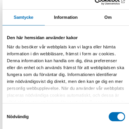
På opdrag fra Nordisk Ministerråd gennemfører Nordens
Velfærdscenter projektet
Kompetenceudvikling for
Samtycke
Information
Om
bæredygtig og effektiv ældrepleje i Norden.
Projektet skal styrke erfaringsudveksling og samarbejde i
Norden om kompetenceudvikling i ældreplejen og bidrage til
Den här hemsidan använder kakor
et bedre vidensgrundlag for udvikling af indsatser og
När du besöker vår webbplats kan vi lagra eller hämta
politikker på området.
information i din webbläsare, främst i form av cookies.
Projektet gennemføres i samarbejde med
Denna information kan handla om dig, dina preferenser
professor Tine Rostgaard, Institut
eller din enhet och används främst för att webbplatsen ska
for Samfundsvidenskab og Erhverv, Roskilde Universitet.
fungera som du förväntar dig. Informationen identifierar
En styrekomite og rådgivende gruppe med repræsentanter
inte nödvändigsvist dig direkt, men den kan ge dig en mer
for ministerier, myndigheder, kommunale
personlig webbupplevelse. När du använder vår webbplats
organisationer m.v. fra de nordiske lande er også tilknyttet
placeras nödvändiga cookies automatiskt, och dessa är
projektet.
alltid aktiva utan att kräva ditt samtycke. Dessa cookies är
nödvändiga för att du ska kunna använda webbplatsen och
Projektet omfatter:
Samtyckesval
dess funktioner. Vi respekterar din integritet, och du kan
Nödvändig
kortlægning af forskning om kompetenceudvikling,
välja vilka ytterligare cookies (statistiska, preferens,
opkvalificering og omskoling i ældreplejen i de nordiske