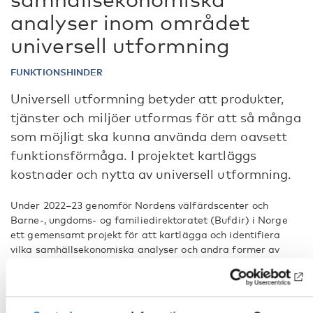
analyser inom området
universell utformning
FUNKTIONSHINDER
Universell utformning betyder att produkter,
tjänster och miljöer utformas för att så många
som möjligt ska kunna använda dem oavsett
funktionsförmåga. I projektet kartläggs
kostnader och nytta av universell utformning.
Under 2022–23 genomför Nordens välfärdscenter och
Barne-, ungdoms- og familiedirektoratet (Bufdir) i Norge
ett gemensamt projekt för att kartlägga och identifiera
vilka samhällsekonomiska analyser och andra former av
konsekvensanalyser som genomförts om universell
utformning och tillgänglighet för personer med
funktionsnedsättning. Analyserna kan ha genomförts i
Norden eller internationellt.