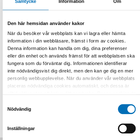
Samtycke
Information
Om
Universell utformning är det begrepp som i Norge används i
lagstiftning. I övriga Norden är begreppen
tillgänglighet/användbarhet för personer med
Den här hemsidan använder kakor
funktionsnedsättning vanligare. Därför omfattas såväl
När du besöker vår webbplats kan vi lagra eller hämta
universell utformning och tillgänglighet för personer med
information i din webbläsare, främst i form av cookies.
funktionsnedsättning. Med samhällsekonomiska analyser
avses konsekvensanalyser där bedömningar har gjorts av
Denna information kan handla om dig, dina preferenser
kostnader och nyttan av universell
eller din enhet och används främst för att webbplatsen ska
utformning/tillgänglighet. Även effektanalyser omfattas,
fungera som du förväntar dig. Informationen identifierar
liksom kvalitativa analyser som bedömer nyttan.
inte nödvändigsvist dig direkt, men den kan ge dig en mer
personlig webbupplevelse. När du använder vår webbplats
Fakta
placeras nödvändiga cookies automatiskt, och dessa är
alltid aktiva utan att kräva ditt samtycke. Dessa cookies är
nödvändiga för att du ska kunna använda webbplatsen och
Samtyckesval
DELA
dess funktioner. Vi respekterar din integritet, och du kan
Nödvändig
välja vilka ytterligare cookies (statistiska, preferens,
marknadsföring och oklassificerade) du vill acceptera.
Inställningar
Klicka på de olika kategorirubrikerna för att ta reda på mer
och anpassa dina inställningar för cookies. Observera att