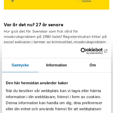
Var är det nu? 27 år senare
Hur gick det för Svenskar som fick vård för
missbruksproblem på 1980-talet? Registerstudien tittar på
social exklusion i termer av kriminalitet, missbruksproblem
och inkludering i arbetslivet.
Hur rapporterar media om våta
åldrevårdsanstalter?
Samtycke
Information
Om
Artikeln undersöker mediarapportering av så kallade ”våta”
äldrevårdsanstalter i Sverige, det vill säga ställen som
erbjuder vård till äldre med långvariga alkoholproblem, men
Den här hemsidan använder kakor
där alkoholkonsumtion är tillåtet. Dessa innefattar en
När du besöker vår webbplats kan vi lagra eller hämta
brytning med den etablerade politiska utgångspunkten
gällande alkohol och vård, där abstinens är målet.
information i din webbläsare, främst i form av cookies.
Denna information kan handla om dig, dina preferenser
Flirt och alkoholbruk bland unga i Danmark
eller din enhet och används främst för att webbplatsen