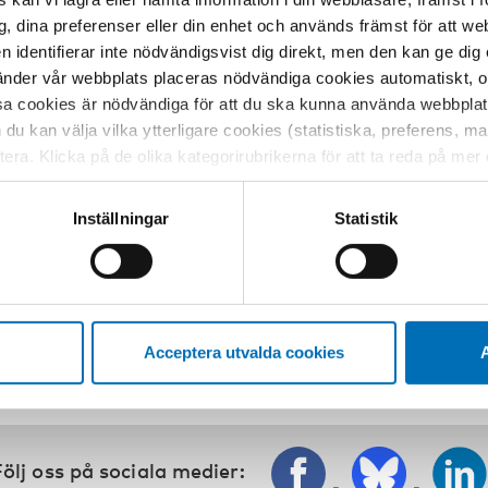
rated health: a follow-up study
g, dina preferenser eller din enhet och används främst för att 
en identifierar inte nödvändigsvist dig direkt, men den kan ge dig
Alan Warde, Alessandro Sasso, John Holmes, Monica Hern
der vår webbplats placeras nödvändiga cookies automatiskt, och
Situated drinking: the association between eating and a
sa cookies är nödvändiga för att du ska kunna använda webbplat
h du kan välja vilka ytterligare cookies (statistiska, preferens, 
Commentary
ptera. Klicka på de olika kategorirubrikerna för att ta reda på me
David Inglis:
Towards a Historical Sociology of Associat
bservera att blockering av cookies kan påverka din upplevelse av
Events and Alcoholic Drinks: A Reply to Warde et al
t vår webbplats tidigare och accepterat användningen av cookies
Inställningar
Statistik
tessinställningarna i din webbläsare.
Acceptera utvalda cookies
A
ölj oss på sociala medier: