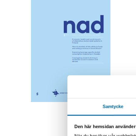
Samtycke
Den här hemsidan använder
När du besöker vår webbplats