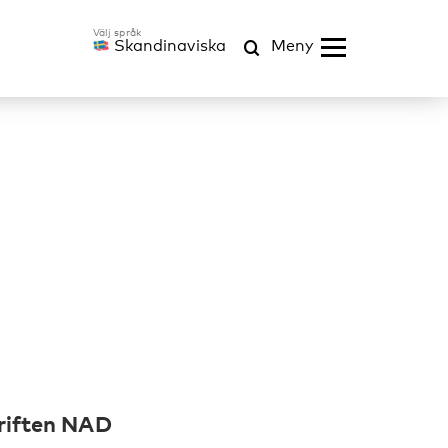
Skandinaviska
Meny
kriften NAD