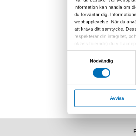
information kan handla om di
du förväntar dig. Information
webbupplevelse. När du använ
att kräva ditt samtycke. Des
respekterar din integritet, oc
oklassificerade) du vill acce
inställningar för cookies. O
Samtyckesval
vi erbjuder. Om du har besök
Nödvändig
genom att navigera till sekre
Avvisa
F