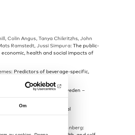
ll, Colin Angus, Tanya Chikritzhs, John
 Mats Ramstedt, Jussi Simpura:
The public-
e economic, health and social impacts of
Gemes:
Predictors of beverage-specific,
-based cohort study
 Alcohol Affordability for Sweden –
Om
Tertiary Education Residential
Ulla Peterson, Katarina Swahnberg:
sexual behaviour, mental health, and self-
 form av cookies. Denna