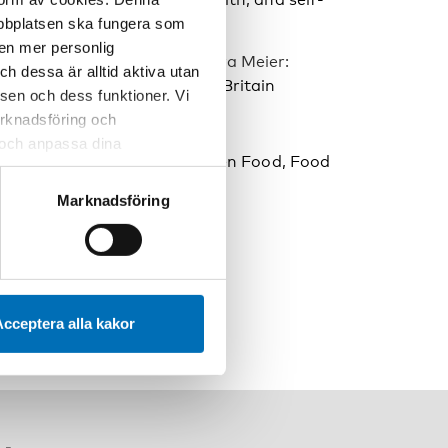
webbplatsen ska fungera som
 en mer personlig
andes, Abigail Stevely, Petra Meier:
 dessa är alltid aktiva utan
lcohol consumption in Great Britain
sen och dess funktioner. Vi
marknadsföring och
r och anpassa dina
ions and Dissociations between Food, Food
 webbplatsen och de tjänster
 kan du alltid radera dem
Marknadsföring
cceptera alla kakor