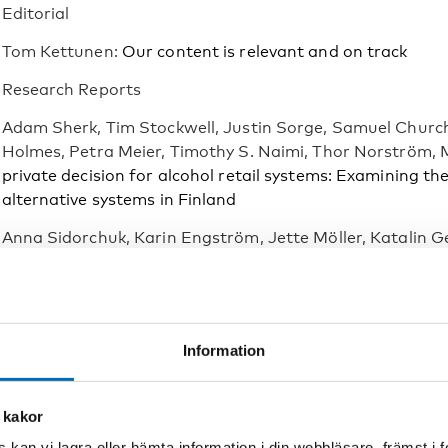
Editorial
Tom Kettunen:
Our content is relevant and on track
Research Reports
Adam Sherk, Tim Stockwell, Justin Sorge, Samuel Churchi
Holmes, Petra Meier, Timothy S. Naimi, Thor Norström,
private decision for alcohol retail systems: Examining th
alternative systems in Finland
Anna Sidorchuk, Karin Engström, Jette Möller, Katalin 
alcohol consumption trajectories: a Swedish population
Vibeke Müller, Johan Jarl, Ulf-G. Gerdtham:
A Measure of
Capturing trends among different demographic groups
Information
Rose Leontini, Tim Corney:
Student Drinking Cultures in 
Accommodation: A Contextual Research Study
 kakor
Emil Danehorn, Marie Oscarsson, Goldina Smirthwaite, 
Swedish Exchange students’ alcohol use, drug use, risky 
 kan vi lagra eller hämta information i din webbläsare, främst i