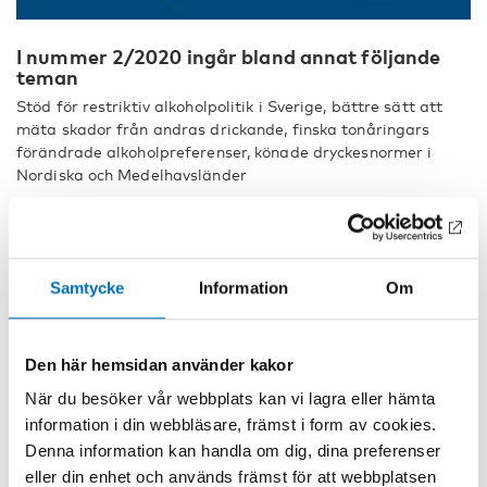
I nummer 2/2020 ingår bland annat följande
teman
Stöd för restriktiv alkoholpolitik i Sverige, bättre sätt att
mäta skador från andras drickande, finska tonåringars
förändrade alkoholpreferenser, könade dryckesnormer i
Nordiska och Medelhavsländer
Editorial
Concepts and conditions for knowledge production
Matilda Hellman
Samtycke
Information
Om
Research reports
Solidarity or self-interest? Public opinion in relation to
alcohol policies in Sweden
Den här hemsidan använder kakor
David Karlsson, Sören Holmberg and Lennart Weibull
När du besöker vår webbplats kan vi lagra eller hämta
Improving measurement of harms from others’ drinking: A
information i din webbläsare, främst i form av cookies.
key informant study on type and severity of harm
Oliver Stanesby, Gerhard Gmel, Kathryn Graham, Thomas K
Denna information kan handla om dig, dina preferenser
Greenfield, Orratai Waleewong and Sharon C Wilsnack
eller din enhet och används främst för att webbplatsen