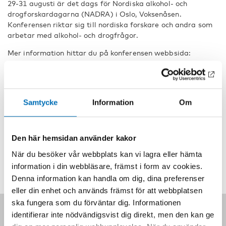
29-31 augusti är det dags för Nordiska alkohol- och
drogforskardagarna (NADRA) i Oslo, Voksenåsen.
Konferensen riktar sig till nordiska forskare och andra som
arbetar med alkohol- och drogfrågor.
Mer information hittar du på konferensen webbsida:
Nordic Alcohol and Drug Researchers’ Assembly (NADRA)
2018
Samtycke
Information
Om
Händelsedetaljer
Den här hemsidan använder kakor
DELA
När du besöker vår webbplats kan vi lagra eller hämta
information i din webbläsare, främst i form av cookies.
Denna information kan handla om dig, dina preferenser
eller din enhet och används främst för att webbplatsen
ska fungera som du förväntar dig. Informationen
Följ oss på sociala medier:
identifierar inte nödvändigsvist dig direkt, men den kan ge