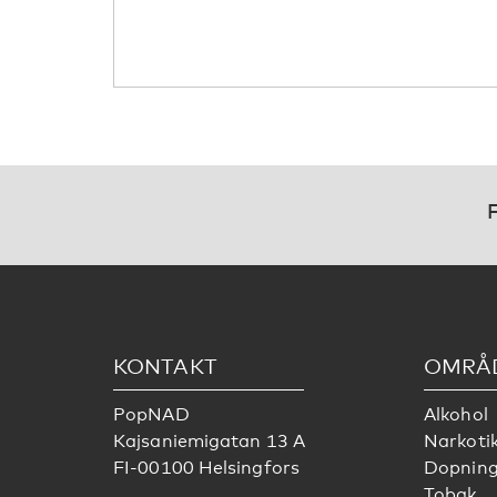
F
KONTAKT
OMRÅ
PopNAD
Alkohol
Kajsaniemigatan 13 A
Narkoti
FI-00100 Helsingfors
Dopnin
Tobak