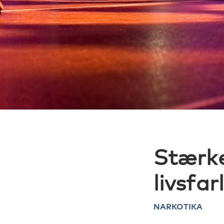
Stærke 
livsfar
NARKOTIKA