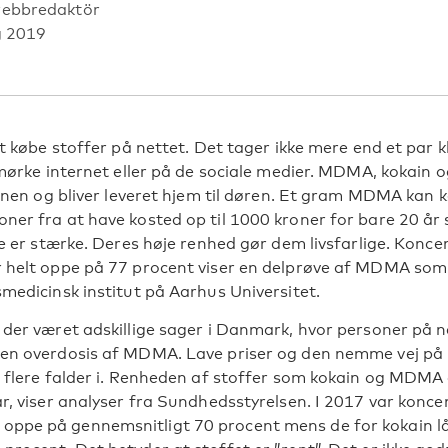
webbredaktör
g 2019
at købe stoffer på nettet. Det tager ikke mere end et par 
t mørke internet eller på de sociale medier. MDMA, kokain
fonen og bliver leveret hjem til døren. Et gram MDMA kan k
ner fra at have kosted op til 1000 kroner for bare 20 år 
ne er stærke. Deres høje renhed gør dem livsfarlige. Konc
 helt oppe på 77 procent viser en delprøve af MDMA som 
medicinsk institut på Aarhus Universitet.
der været adskillige sager i Danmark, hvor personer på ne
en overdosis af MDMA. Lave priser og den nemme vej på 
t flere falder i. Renheden af stoffer som kokain og MDMA 
r, viser analyser fra Sundhedsstyrelsen. I 2017 var konce
ppe på gennemsnitligt 70 procent mens de for kokain l