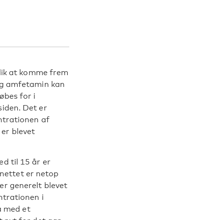
klik at komme frem
 og amfetamin kan
øbes for i
siden. Det er
entrationen af
er blevet
d til 15 år er
nettet er netop
er generelt blevet
ntrationen i
å med et