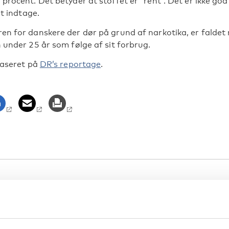
rocent. Det betyder at stoffet er ”rent”. Det er ikke god
at indtage.
n for danskere der dør på grund af narkotika, er faldet 
 under 25 år som følge af sit forbrug.
baseret på
DR’s reportage
.
ORIER
ika