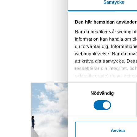
Samtycke
Den här hemsidan använder
När du besöker vår webbplats
information kan handla om di
du förväntar dig. Information
webbupplevelse. När du använ
att kräva ditt samtycke. Des
respekterar din integritet, oc
oklassificerade) du vill acce
inställningar för cookies. O
Samtyckesval
vi erbjuder. Om du har besök
Nödvändig
genom att navigera till sekre
Avvisa