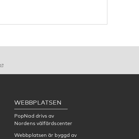
WEBBPLATSEN
PopNad drivs av
Nordens välfärdscenter
Webbplatsen är byggd av