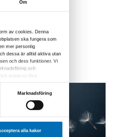
Om
 form av cookies. Denna
webbplatsen ska fungera som
 en mer personlig
 dessa är alltid aktiva utan
sen och dess funktioner. Vi
marknadsföring och
r och anpassa dina
 webbplatsen och de tjänster
 kan du alltid radera dem
Marknadsföring
cceptera alla kakor