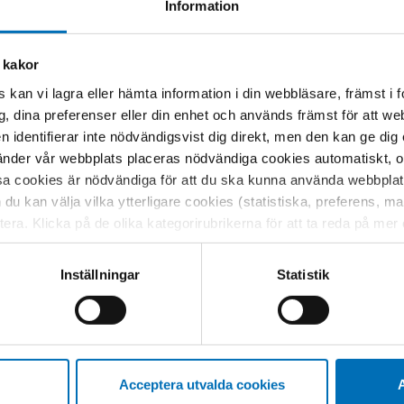
Information
 kakor
 kan vi lagra eller hämta information i din webbläsare, främst i
g, dina preferenser eller din enhet och används främst för att 
Relaterat innehåll
en identifierar inte nödvändigsvist dig direkt, men den kan ge dig
der vår webbplats placeras nödvändiga cookies automatiskt, och
sa cookies är nödvändiga för att du ska kunna använda webbplat
h du kan välja vilka ytterligare cookies (statistiska, preferens, 
ptera. Klicka på de olika kategorirubrikerna för att ta reda på me
bservera att blockering av cookies kan påverka din upplevelse av
t vår webbplats tidigare och accepterat användningen av cookies
Inställningar
Statistik
tessinställningarna i din webbläsare.
Acceptera utvalda cookies
A