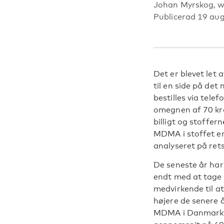
Johan Myrskog, 
Publicerad 19 au
Det er blevet let 
til en side på de
bestilles via tele
omegnen af 70 kro
billigt og stoffer
MDMA i stoffet er
analyseret på rets
De seneste år har 
endt med at tage 
medvirkende til a
højere de senere å
MDMA i Danmark o