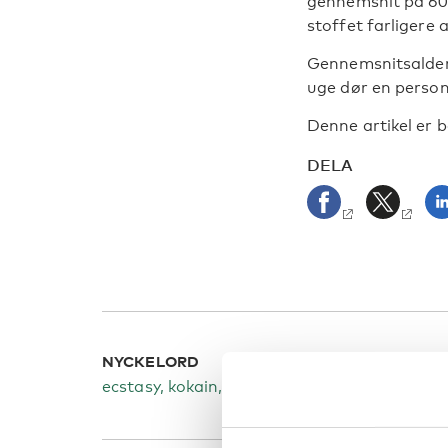
gennemsnit på 60 p
stoffet farligere 
Gennemsnitsaldere
uge dør en person
Denne artikel er 
DELA
NYCKELORD
KATEG
ecstasy, kokain, MDMA, stoffer
Narkot