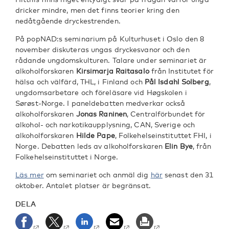
dricker mindre, men det finns teorier kring den
nedåtgående dryckestrenden.
På popNAD:s seminarium på Kulturhuset i Oslo den 8
november diskuteras ungas dryckesvanor och den
rådande ungdomskulturen. Talare under seminariet är
alkoholforskaren
Kirsimarja Raitasalo
från Institutet för
hälsa och välfärd, THL, i Finland och
Pål Isdahl Solberg
,
ungdomsarbetare och föreläsare vid Høgskolen i
Sørøst-Norge. I paneldebatten medverkar också
alkoholforskaren
Jonas Raninen
, Centralförbundet för
alkohol- och narkotikaupplysning, CAN, Sverige och
alkoholforskaren
Hilde Pape
, Folkehelseinstituttet FHI, i
Norge. Debatten leds av alkoholforskaren
Elin Bye
, från
Folkehelseinstituttet i Norge.
Läs mer
om seminariet och anmäl dig
här
senast den 31
oktober. Antalet platser är begränsat.
DELA