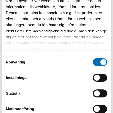
När du besöker vår webbplats kan vi lagra eller hämta
information i din webbläsare, främst i form av cookies.
Denna information kan handla om dig, dina preferenser
eller din enhet och används främst för att webbplatsen
ska fungera som du förväntar dig. Informationen
ALKOHOL
identifierar inte nödvändigsvist dig direkt, men den kan ge
Christoffer Tigerstedt efterlyser ett
dig en mer personlig webbupplevelse. När du använder
större nordiskt samarbete
vår webbplats placeras nödvändiga cookies automatiskt,
3 jul 2019
och dessa är alltid aktiva utan att kräva ditt samtycke.
Dessa cookies är nödvändiga för att du ska kunna
Samtyckesval
använda webbplatsen och dess funktioner. Vi respekterar
Nödvändig
din integritet, och du kan välja vilka ytterligare cookies
(statistiska, preferens, marknadsföring och
Inställningar
oklassificerade) du vill acceptera. Klicka på de olika
kategorirubrikerna för att ta reda på mer och anpassa
dina inställningar för cookies. Observera att blockering
Statistik
av cookies kan påverka din upplevelse av webbplatsen
och de tjänster vi erbjuder. Om du har besökt vår
Marknadsföring
webbplats tidigare och accepterat användningen av