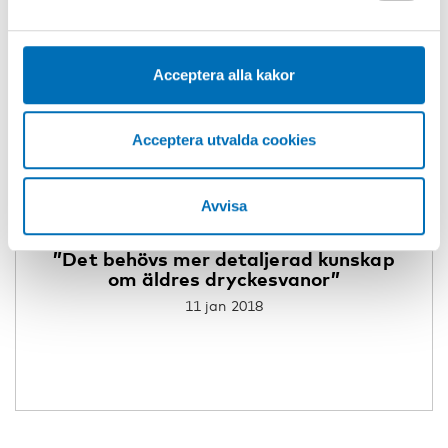
cookies kan du alltid radera dem genom att navigera till
sekretessinställningarna i din webbläsare.
Acceptera alla kakor
Acceptera utvalda cookies
Avvisa
ALKOHOL
”Det behövs mer detaljerad kunskap
om äldres dryckesvanor”
11 jan 2018