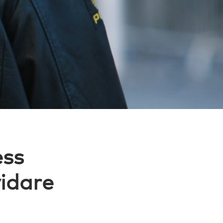
ess
vidare