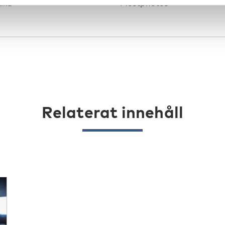
ika
Mostphotos
Relaterat innehåll