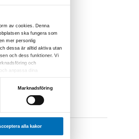
e
.
 dess förespråkare
 form av cookies. Denna
ationer en
webbplatsen ska fungera som
 en mer personlig
 Magnus Takvam
i
 dessa är alltid aktiva utan
usreform återigen
sen och dess funktioner. Vi
marknadsföring och
r och anpassa dina
 webbplatsen och de tjänster
 kan du alltid radera dem
Marknadsföring
cceptera alla kakor