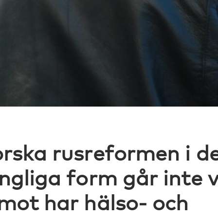
rska rusreformen i d
ngliga form går inte 
mot har hälso- och