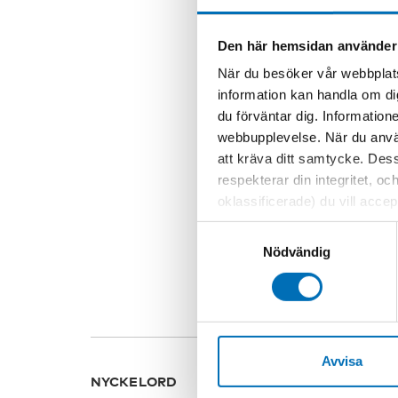
huvudpunkterna 
Den här hemsidan använder
Trots att rusrefo
När du besöker vår webbplats
och olika organisa
information kan handla om di
demonstration
du förväntar dig. Information
Norge går till St
webbupplevelse. När du använ
programmet Politi
att kräva ditt samtycke. Des
blir aktuell.
respekterar din integritet, oc
oklassificerade) du vill acce
DELA
inställningar för cookies. O
Samtyckesval
vi erbjuder. Om du har besök
Nödvändig
genom att navigera till sekre
Avvisa
NYCKELORD
KATEG