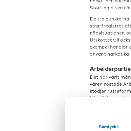
hälso- och social
Stortinget ska rös
De tre punkterna 
straffregistret ef
nödsituationer, o
Utskottet vill ock
exempel handlar d
använt narkotika –
Arbeiderpartie
Det har varit mång
våren röstade Arb
stödjer rusreform
här väckte starka
Enligt det urspru
avkriminaliserats,
här skulle inte be
Samtycke
att sälja och imp