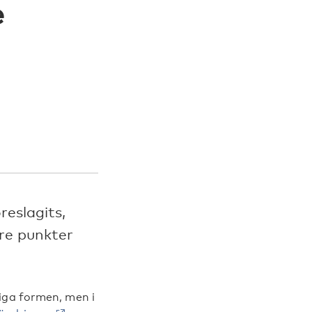
e
reslagits,
re punkter
iga formen, men i