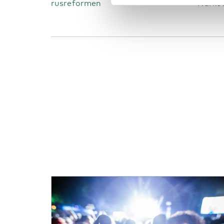
rusreformen
Narkot