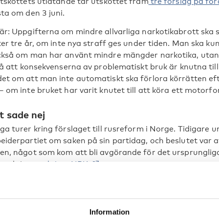
utskottets utlåtande tar utskottet fram
tre förslag på fö
ta om den 3 juni.
är: Uppgifterna om mindre allvarliga narkotikabrott ska 
ter tre år, om inte nya straff ges under tiden. Man ska kun
ckså om man har använt mindre mängder narkotika, utan a
så att konsekvenserna av problematiskt bruk är knutna till s
et om att man inte automatiskt ska förlora körrätten ef
 om inte bruket har varit knutet till att köra ett motorfo
t sade nej
a turer kring förslaget till rusreform i Norge. Tidigare u
eiderpartiet om saken på sin partidag, och beslutet var a
en, något som kom att bli avgörande för det ursprungliga
 reaktioner,
skriver NRK.
ngliga förslaget skulle bruk och innehav av mindre mängd
 grundtanken var att brukaren skulle få hjälp istället för 
tyda att narkotika skulle legaliseras, det skulle fortfaran
Information
ortera, och inneha större mängder narkotika. Aftenposten 