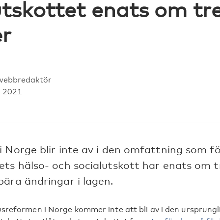
utskottet enats om tr
r
webbredaktör
j 2021
 Norge blir inte av i den omfattning som fö
ts hälso- och socialutskott har enats om t
ära ändringar i lagen.
sreformen i Norge kommer inte att bli av i den ursprungl