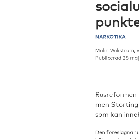
social
punkte
NARKOTIKA
Malin Wikström, 
Publicerad 28 ma
Rusreformen i
men Stortinge
som kan inneb
Den föreslagna ru