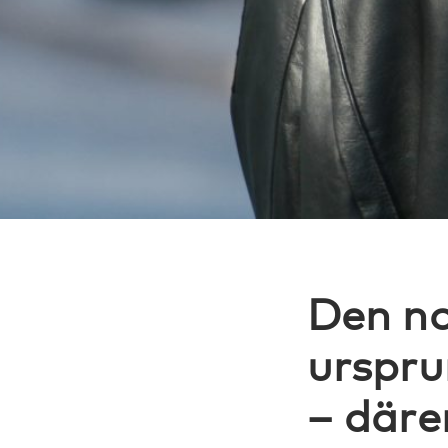
Den no
urspru
– däre