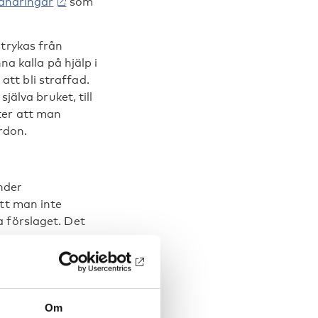
rändringar
som
strykas från
na kalla på hjälp i
tt bli straffad.
jälva bruket, till
ter att man
rdon.
nder
tt man inte
 förslaget. Det
er narkotika ha
att straffas. Det
de vara straffbart
Om
listar