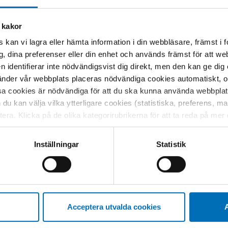
i rusreformen
i en artikel inför Arbeiderpartiets partimöt
 kakor
rmen i dess ursprungliga form inte går vidare, fortsätter
 kan vi lagra eller hämta information i din webbläsare, främst i
tioner att jobba för den. Den 2 juni ordnar flera organis
g, dina preferenser eller din enhet och används främst för att 
för rusreformen.
en identifierar inte nödvändigsvist dig direkt, men den kan ge dig
ortingsval i september, och enligt NRK:s politiska expert
der vår webbplats placeras nödvändiga cookies automatiskt, och
sk kvarter
, kommer det att ta ett tag innan en stor r
sa cookies är nödvändiga för att du ska kunna använda webbplat
h du kan välja vilka ytterligare cookies (statistiska, preferens, 
ptera. Klicka på de olika kategorirubrikerna för att ta reda på me
bservera att blockering av cookies kan påverka din upplevelse av
t vår webbplats tidigare och accepterat användningen av cookies
Inställningar
Statistik
tessinställningarna i din webbläsare.
Acceptera utvalda cookies
A
ORIER
FOTOGRAF/BILDKÄLLA