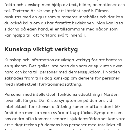
fakta och kunskap med hjälp av text, bilder, animationer och
tal. Texterna är skrivna på ett lättläst språk. Filmen
avslutas med en quiz som summerar innehållet och där kan
du också kolla om du har förstått budskapen. Man kan läsa
sidorna på egen hand, eller tillsammans med någon som
kan hjälpa till att förklara svårt innehåll.
Kunskap viktigt verktyg
Kunskap och information är viktiga verktyg för att hantera
en sjukdom. Det gäller inte bara den som är sjuk utan även
nära och kära till personer med demenssjukdom. I Norden
saknades fram till i dag kunskap om demens för personer
med intellektuell funktionsnedsättning.
Personer med intellektuell funktionsnedsättning i Norden
lever allt längre. De första symptomen på demens vid
intellektuell funktionsnedsättning kommer ofta redan i 50-
årsåldern men kan vara svåra att upptäcka. Symptom som
hos andra ofta kommer senare i sjukdomsförloppet kan vara
ett tidigt tecken på demens hos personer med intellektuell