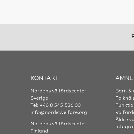
F
KONTAKT
ÄMNE
Nordens välfärdscenter
Barn &
Sverige
Folkhäl
Tel:
+46 8 545 536 00
Funktio
info@nordicwelfare.org
Välfärd
Äldre v
Nordens välfärdscenter
Integra
Finland