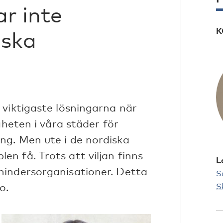
ar inte
K
iska
 viktigaste lösningarna när
gheten i våra städer för
ng. Men ute i de nordiska
n få. Trots att viljan finns
L
hindersorganisationer. Detta
S
o.
S