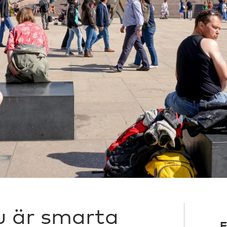
u är smarta
F