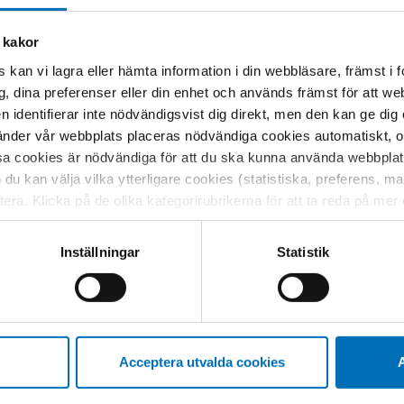
tigt
 kakor
 kan vi lagra eller hämta information i din webbläsare, främst i
a att ta till sig alla nya tekniska
g, dina preferenser eller din enhet och används främst för att 
dem, förklarar Linnea Löfving. En
en identifierar inte nödvändigsvist dig direkt, men den kan ge dig
ldigt stora skillnader inom gruppen
der vår webbplats placeras nödvändiga cookies automatiskt, och
got som gör det svårt för
sa cookies är nödvändiga för att du ska kunna använda webbplat
ill alla.
h du kan välja vilka ytterligare cookies (statistiska, preferens, 
epresentanterna att fokus mera borde
ptera. Klicka på de olika kategorirubrikerna för att ta reda på me
va tekniken, som till exempel
bservera att blockering av cookies kan påverka din upplevelse av
eter.
t vår webbplats tidigare och accepterat användningen av cookies
Inställningar
Statistik
, det måste skapas en gemensam tanke
tessinställningarna i din webbläsare.
r sammanhanget. Då blir det lättare att
personer med funktionsnedsättning på
a och bestämma kring de här frågorna,
Acceptera utvalda cookies
A
oktober under Nordens
e universally designed cities. Här