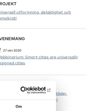
ROJEKT
niversell utformning, delaktighet och
emokrati
VENEMANG
27
okt
2020
ebbinarium: Smart cities are universally
esigned cities
YCKELORD
unktionshinder
Tillgängliga städer
illgänglighet
Universell design
Om