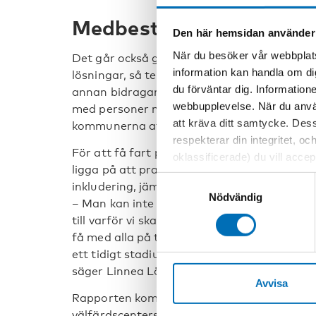
Medbestämmande är vik
Den här hemsidan använder
När du besöker vår webbplats
Det går också ganska långsamt för kommunern
information kan handla om di
lösningar, så tekniken hinner springa ifrån 
du förväntar dig. Information
annan bidragande faktor är att det finns vä
webbupplevelse. När du använ
med personer med funktionsnedsättning. Nå
att kräva ditt samtycke. Des
kommunerna att hitta lösningar som passar t
respekterar din integritet, oc
För att få fart på arbetet tycker kommunr
oklassificerade) du vill acce
ligga på att prata om andra aspekter än själ
inställningar för cookies. O
Samtyckesval
inkludering, jämlikhet och mänskliga rättigh
vi erbjuder. Om du har besök
Nödvändig
– Man kan inte börja med smarta lösningar
genom att navigera till sekre
till varför vi ska använda tekniken i det hä
få med alla på tåget. Viktigt är också att 
ett tidigt stadium får vara med och planer
säger Linnea Löfving.
Avvisa
Rapporten kommer att presenteras den 27 
välfärdscenters webbinarium Smart cities ar