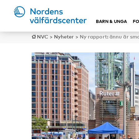
BARN & UNGA
FO
NVC
>
Nyheter
>
Ny rapport: ännu är sma