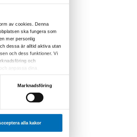
 form av cookies. Denna
webbplatsen ska fungera som
 en mer personlig
 dessa är alltid aktiva utan
sen och dess funktioner. Vi
marknadsföring och
r och anpassa dina
 webbplatsen och de tjänster
 kan du alltid radera dem
Marknadsföring
cceptera alla kakor