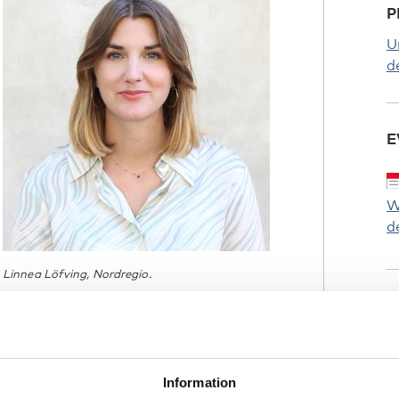
P
U
d
E
W
d
Linnea Löfving, Nordregio.
N
F
ationell nivå, men som i nuläget inte
T
ersökt, säger Linnea Löfving som
Information
rskarna bakom rapporten.