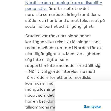
Nordic urban planning from a disability
perspective
är ett resultat av det
nordiska samarbetet kring framtidens
städer och har bland annat fokuserat på
social hållbarhet och tillgänglighet.
Studien var tänkt att bland annat
kartlägga vilka tekniska lösningar som
redan används runt om i Norden för att
öka tillgängligheten. Men, verkligheten
såg inte riktigt ut som
rapportförfattarna hade föreställt sig.
– När vi väl gjorde intervjuerna med
företrädare för ett antal nordiska
kommuner märkte vi att det inte fanns så
många lösningar. Det är alltså främst
något som det pratas väldigt mycket om på n
har en betydande roll i de kommuner vi und
Samtycke
tillsammans med Moa Tunström är en av fo