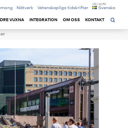
emang
Nätverk
Vetenskapliga tidskrifter
Svenska
LDRE VUXNA
INTEGRATION
OM OSS
KONTAKT
ner