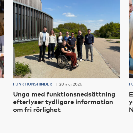
FUNKTIONSHINDER
28 maj 2026
F
Unga med funktionsnedsättning
E
efterlyser tydligare information
y
om fri rörlighet
N