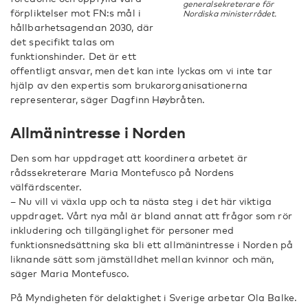
generalsekreterare för
förpliktelser mot FN:s mål i
Nordiska ministerrådet.
hållbarhetsagendan 2030, där
det specifikt talas om
funktionshinder. Det är ett
offentligt ansvar, men det kan inte lyckas om vi inte tar
hjälp av den expertis som brukarorganisationerna
representerar, säger Dagfinn Høybråten.
Allmänintresse i Norden
Den som har uppdraget att koordinera arbetet är
rådssekreterare Maria Montefusco på Nordens
välfärdscenter.
– Nu vill vi växla upp och ta nästa steg i det här viktiga
uppdraget. Vårt nya mål är bland annat att frågor som rör
inkludering och tillgänglighet för personer med
funktionsnedsättning ska bli ett allmänintresse i Norden på
liknande sätt som jämställdhet mellan kvinnor och män,
säger Maria Montefusco.
På Myndigheten för delaktighet i Sverige arbetar Ola Balke.