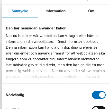
Samtycke
Information
Om
DELA
Den här hemsidan använder kakor
När du besöker vår webbplats kan vi lagra eller hämta
information i din webbläsare, främst i form av cookies.
Denna information kan handla om dig, dina preferenser
eller din enhet och används främst för att webbplatsen ska
Relaterade nyheter
fungera som du förväntar dig. Informationen identifierar
inte nödvändigsvist dig direkt, men den kan ge dig en mer
personlig webbupplevelse. När du använder vår webbplats
placeras nödvändiga cookies automatiskt, och dessa är
alltid aktiva utan att kräva ditt samtycke. Dessa cookies är
nödvändiga för att du ska kunna använda webbplatsen och
Samtyckesval
dess funktioner. Vi respekterar din integritet, och du kan
Nödvändig
välja vilka ytterligare cookies (statistiska, preferens,
marknadsföring och oklassificerade) du vill acceptera.