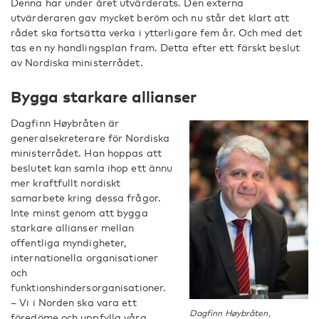
Denna har under året utvärderats. Den externa
utvärderaren gav mycket beröm och nu står det klart att
rådet ska fortsätta verka i ytterligare fem år. Och med det
tas en ny handlingsplan fram. Detta efter ett färskt beslut
av Nordiska ministerrådet.
Bygga starkare allianser
Dagfinn Høybråten är
generalsekreterare för Nordiska
ministerrådet. Han hoppas att
beslutet kan samla ihop ett ännu
mer kraftfullt nordiskt
samarbete kring dessa frågor.
Inte minst genom att bygga
starkare allianser mellan
offentliga myndigheter,
internationella organisationer
och
funktionshindersorganisationer.
– Vi i Norden ska vara ett
Dagfinn Høybråten,
föredöme och uppfylla våra