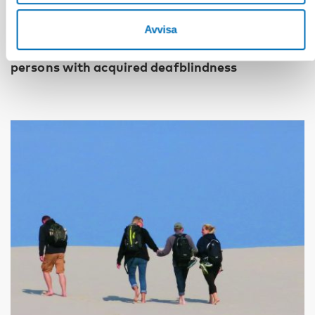
DÖVBLINDHET
Avvisa
1 feb 2023
Tactile transition – experiences shared by
persons with acquired deafblindness