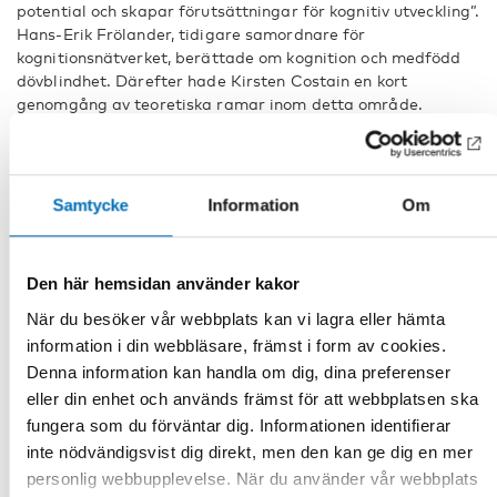
potential och skapar förutsättningar för kognitiv utveckling”‬.
Hans-Erik Frölander, tidigare samordnare för
kognitionsnätverket, berättade om kognition och medfödd
dövblindhet. Därefter hade Kirsten Costain en kort
genomgång av teoretiska ramar inom detta område.
Teori i praktiken
| Eline Falch Meelhus och Camilla Tostrup
Lyngar avslutade seminariet med att presentera hur de
praktiskt använder teorin tillsammans med sina kollegor för
Samtycke
Information
Om
att kunna synliggöra potential och skapa förutsättning för
kognitiv utveckling hos de elever som de möter.
Den här hemsidan använder kakor
Länkar
När du besöker vår webbplats kan vi lagra eller hämta
information i din webbläsare, främst i form av cookies.
Denna information kan handla om dig, dina preferenser
DELA
eller din enhet och används främst för att webbplatsen ska
fungera som du förväntar dig. Informationen identifierar
inte nödvändigsvist dig direkt, men den kan ge dig en mer
personlig webbupplevelse. När du använder vår webbplats