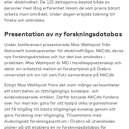
eller dövblindhet. De 125 deltagarna bestod både av
personer med lång erfarenhet liksom de som precis börjat
arbeta inom området. Under dagen erbjöds tolkning till
finska och isländska.
Presentation av ny forskningsdatabas
Under konferensen presenterade Moa Wahlqvist från
Nationellt kunskapscenter för dövblindfrågor, NKCdb, deras
nya forskningsdatabas och hur den kan användas i
praktiken.
Moa Wahlqvist är MD i handikappvetenskap och
delar sin arbetstid mellan en forskartjänst på Örebro
universitet och sin roll som FoU-samordnare på NKCdb.
Enligt Moa Wahlqvist finns det inom många verksamheter
ett stort behov av lättillgängliga kunskaps- och
evidensbaserade artiklar. Därför började NKCdb fundera
över hur man kan göra för att hjälpa olika organisationer
att få tillgång till bästa tillgängliga kunskap genom att
göra forskning mer tillgänglig. Tillsammans med
Audiologiskt forskningscentrum i Örebro så utvecklades
planer på att etablera en ny forskningsdatabas för