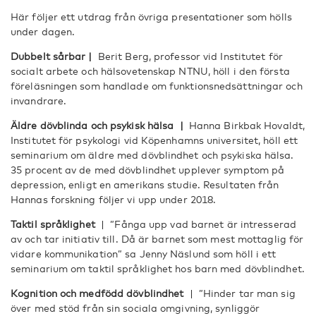
Här följer ett utdrag från övriga presentationer som hölls
under dagen.
Dubbelt sårbar |
Berit Berg, professor vid Institutet för
socialt arbete och hälsovetenskap NTNU, höll i den första
föreläsningen som handlade om funktionsnedsättningar och
invandrare.
Äldre dövblinda och psykisk hälsa |
Hanna Birkbak Hovaldt,
Institutet för psykologi vid Köpenhamns universitet, höll ett
seminarium om äldre med dövblindhet och psykiska hälsa.
35 procent av de med dövblindhet upplever symptom på
depression, enligt en amerikans studie. Resultaten från
Hannas forskning följer vi upp under 2018.
Taktil språklighet
| ”Fånga upp vad barnet är intresserad
av och tar initiativ till. Då är barnet som mest mottaglig för
vidare kommunikation” sa Jenny Näslund som höll i ett
seminarium om taktil språklighet hos barn med dövblindhet.
Kognition och medfödd dövblindhet
|
”Hinder tar man sig
över med stöd från sin sociala omgivning, synliggör