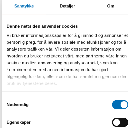
ulike aktører.
Samtykke
Detaljer
Om
Bakgrunn
Denne nettsiden anvender cookies
Prosjektet følger opp en anbefaling i en rapport utarbeidet
av en tidsbegrenset nordisk tenketank – Nordic Think Tank
Vi bruker informasjonskapsler for å gi innhold og annonser et
for Tech and Democracy – som ble oppnevnt av Nordisk
personlig preg, for å levere sosiale mediefunksjoner og for å
ministerråd i 2022. Tenketanken fikk i oppdrag å utvikle
analysere trafikken vår. Vi deler dessuten informasjon om
anbefalinger for hvordan Norden kan styrke den
hvordan du bruker nettstedet vårt, med partnerne våre innen
demokratiske samtalen på nett i en tid dominert av «Big
sosiale medier, annonsering og analysearbeid, som kan
Tech». Deres rapport med tittelen
A Nordic approach to
democratic debate in the age of Big Tech
kommer med 11
kombinere den med annen informasjon du har gjort
anbefalinger til de nordiske landene. Nordens
tilgjengelig for dem, eller som de har samlet inn gjennom din
velferdssenters prosjekt følger spesielt opp anbefaling 2A:
bruk av tjenestene deres.
«Protect the well-being and safety of children and youth
online and push for more general control for citizens.»
Samtykkevalg
Nødvendig
Nasjonale initiativer og anbefalinger
Spørsmål rundt barns og unges digitale medievaner har
Egenskaper
blitt diskutert i de nordiske landene de siste årene – blant