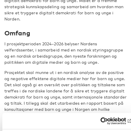
digitalt demokrati for barn og unge. Målet er å fremme
strategisk kunnskapsdeling og samarbeid om hvordan man
sikre et tryggere digitalt demokrati for barn og unge i
Norden.
Omfang
I prosjektperioden 2024–2026 belyser Nordens
velferdssenter, i samarbeid med en nordisk styringsgruppe
og en nordisk arbeidsgruppe, den nyeste forskningen og
politikken om digitale medier og barn og unge.
Prosjektet skal munne ut i en nordisk analyse av de positive
og negative effektene digitale medier har for barn og unge.
Det skal også gi en oversikt over politikken og tiltakene som
treffes i de nordiske landene for å sikre et tryggere digitalt
demokrati for barn og unge, samt internasjonale standarder
og tiltak. I tillegg skal det utarbeides en rapport basert på
konsultasjoner med barn og unge i Norgen om hvilke
synspunkter og anbefalinger de selv har. Til slutt skal det
utarbeides et sett med felles nordiske anbefalinger på
grunnlag av forskningsresultatene og konsultasjoner med