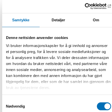
På opdrag fra Nordisk Ministerråd gennemfører Nordens
Velfærdscenter projektet
Kompetenceudvikling for
bæredygtig og effektiv ældrepleje i Norden.
Samtykke
Detaljer
Om
Projektet skal styrke erfaringsudveksling og samarbejde i
Norden om kompetenceudvikling i ældreplejen og bidrage til
et bedre vidensgrundlag for udvikling af indsatser og
Denne nettsiden anvender cookies
politikker på området.
Vi bruker informasjonskapsler for å gi innhold og annonser
Projektet gennemføres i samarbejde med
et personlig preg, for å levere sosiale mediefunksjoner og
professor Tine Rostgaard, Institut
for å analysere trafikken vår. Vi deler dessuten informasjon
for Samfundsvidenskab og Erhverv, Roskilde Universitet.
om hvordan du bruker nettstedet vårt, med partnerne våre
En styrekomite og rådgivende gruppe med repræsentanter
innen sosiale medier, annonsering og analysearbeid, som
for ministerier, myndigheder, kommunale
kan kombinere den med annen informasjon du har gjort
organisationer m.v. fra de nordiske lande er også tilknyttet
tilgjengelig for dem, eller som de har samlet inn gjennom din
projektet.
bruk av tjenestene deres.
Projektet omfatter:
Samtykkevalg
kortlægning af forskning om kompetenceudvikling,
Nødvendig
opkvalificering og omskoling i ældreplejen i de nordiske