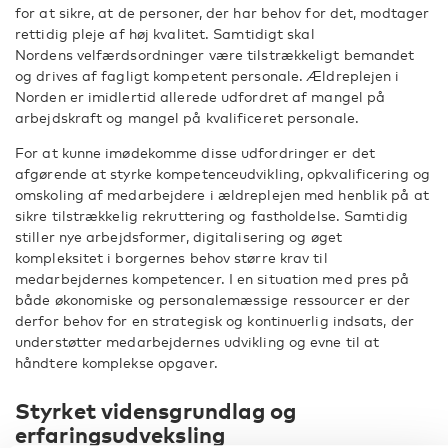
for at sikre, at de personer, der har behov for det, modtager
rettidig pleje af høj kvalitet. Samtidigt skal
Nordens velfærdsordninger være tilstrækkeligt bemandet
og drives af fagligt kompetent personale. Ældreplejen i
Norden er imidlertid allerede udfordret af mangel på
arbejdskraft og mangel på kvalificeret personale.
For at kunne imødekomme disse udfordringer er det
afgørende at styrke kompetenceudvikling, opkvalificering og
omskoling af medarbejdere i ældreplejen med henblik på at
sikre tilstrækkelig rekruttering og fastholdelse. Samtidig
stiller nye arbejdsformer, digitalisering og øget
kompleksitet i borgernes behov større krav til
medarbejdernes kompetencer. I en situation med pres på
både økonomiske og personalemæssige ressourcer er der
derfor behov for en strategisk og kontinuerlig indsats, der
understøtter medarbejdernes udvikling og evne til at
håndtere komplekse opgaver.
Styrket vidensgrundlag og
erfaringsudveksling