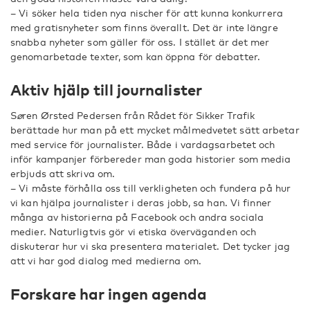
– Vi söker hela tiden nya nischer för att kunna konkurrera
med gratisnyheter som finns överallt. Det är inte längre
snabba nyheter som gäller för oss. I stället är det mer
genomarbetade texter, som kan öppna för debatter.
Aktiv hjälp till journalister
S
ø
ren Ørsted Pedersen från Rådet för Sikker Trafik
berättade hur man på ett mycket målmedvetet sätt arbetar
med service för journalister. Både i vardagsarbetet och
inför kampanjer förbereder man goda historier som media
erbjuds att skriva om.
– Vi måste förhålla oss till verkligheten och fundera på hur
vi kan hjälpa journalister i deras jobb, sa han. Vi finner
många av historierna på Facebook och andra sociala
medier. Naturligtvis gör vi etiska överväganden och
diskuterar hur vi ska presentera materialet. Det tycker jag
att vi har god dialog med medierna om.
Forskare har ingen agenda