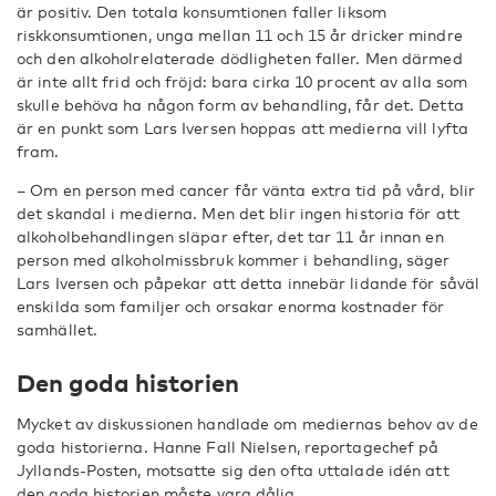
är positiv. Den totala konsumtionen faller liksom
riskkonsumtionen, unga mellan 11 och 15 år dricker mindre
och den alkoholrelaterade dödligheten faller. Men därmed
är inte allt frid och fröjd: bara cirka 10 procent av alla som
skulle behöva ha någon form av behandling, får det. Detta
är en punkt som Lars Iversen hoppas att medierna vill lyfta
fram.
– Om en person med cancer får vänta extra tid på vård, blir
det skandal i medierna. Men det blir ingen historia för att
alkoholbehandlingen släpar efter, det tar 11 år innan en
person med alkoholmissbruk kommer i behandling, säger
Lars Iversen och påpekar att detta innebär lidande för såväl
enskilda som familjer och orsakar enorma kostnader för
samhället.
Den goda historien
Mycket av diskussionen handlade om mediernas behov av de
goda historierna. Hanne Fall Nielsen, reportagechef på
Jyllands-Posten, motsatte sig den ofta uttalade idén att
den goda historien måste vara dålig.