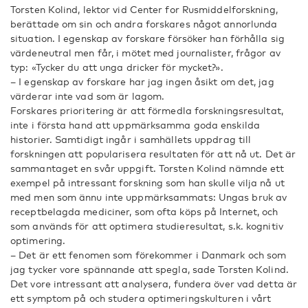
Torsten Kolind, lektor vid Center for Rusmiddelforskning,
berättade om sin och andra forskares något annorlunda
situation. I egenskap av forskare försöker han förhålla sig
värdeneutral men får, i mötet med journalister, frågor av
typ: «Tycker du att unga dricker för mycket?».
– I egenskap av forskare har jag ingen åsikt om det, jag
värderar inte vad som är lagom.
Forskares prioritering är att förmedla forskningsresultat,
inte i första hand att uppmärksamma goda enskilda
historier. Samtidigt ingår i samhällets uppdrag till
forskningen att popularisera resultaten för att nå ut. Det är
sammantaget en svår uppgift. Torsten Kolind nämnde ett
exempel på intressant forskning som han skulle vilja nå ut
med men som ännu inte uppmärksammats: Ungas bruk av
receptbelagda mediciner, som ofta köps på Internet, och
som används för att optimera studieresultat, s.k. kognitiv
optimering.
– Det är ett fenomen som förekommer i Danmark och som
jag tycker vore spännande att spegla, sade Torsten Kolind.
Det vore intressant att analysera, fundera över vad detta är
ett symptom på och studera optimeringskulturen i vårt