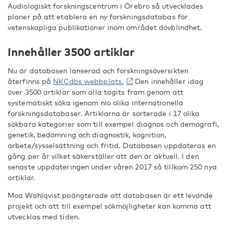
Audiologiskt forskningscentrum i Örebro så utvecklades
planer på att etablera en ny forskningsdatabas för
vetenskapliga publikationer inom området dövblindhet.
Innehåller 3500 artiklar
Nu är databasen lanserad och forskningsöversikten
återfinns på
NKCdbs webbplats.
Den innehåller idag
över 3500 artiklar som alla tagits fram genom att
systematiskt söka igenom nio olika internationella
forskningsdatabaser. Artiklarna är sorterade i 17 olika
sökbara kategorier som till exempel diagnos och demografi,
genetik, bedömning och diagnostik, kognition,
arbete/sysselsättning och fritid. Databasen uppdateras en
gång per år vilket säkerställer att den är aktuell. I den
senaste uppdateringen under våren 2017 så tillkom 250 nya
artiklar.
Moa Wahlqvist poängterade att databasen är ett levande
projekt och att till exempel sökmöjligheter kan komma att
utvecklas med tiden.