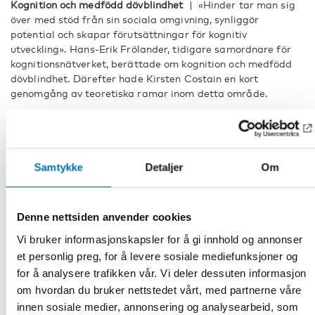
Kognition och medfödd dövblindhet
|
«Hinder tar man sig
över med stöd från sin sociala omgivning, synliggör
potential och skapar förutsättningar för kognitiv
utveckling»‬. Hans-Erik Frölander, tidigare samordnare för
kognitionsnätverket, berättade om kognition och medfödd
dövblindhet. Därefter hade Kirsten Costain en kort
genomgång av teoretiska ramar inom detta område.
Teori i praktiken
| Eline Falch Meelhus och Camilla Tostrup
Lyngar avslutade seminariet med att presentera hur de
praktiskt använder teorin tillsammans med sina kollegor för
att kunna synliggöra potential och skapa förutsättning för
Samtykke
Detaljer
Om
kognitiv utveckling hos de elever som de möter.
Länkar
Denne nettsiden anvender cookies
Vi bruker informasjonskapsler for å gi innhold og annonser
et personlig preg, for å levere sosiale mediefunksjoner og
DEL
for å analysere trafikken vår. Vi deler dessuten informasjon
om hvordan du bruker nettstedet vårt, med partnerne våre
innen sosiale medier, annonsering og analysearbeid, som