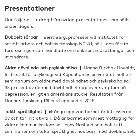
Presentationer
Här följer ett utdrag från övriga presentationer som hölls
under dagen.
Dubbelt sårbar |
Berit Berg, professor vid Institutet för
socialt arbete och hälsovetenskap NTNU, höll i den första
föreläsningen som handlade om funktionsnedsättningar och
invandrare.
Äldre dövblinda och psykisk hälsa |
Hanna Birkbak Hovaldt,
Institutet för psykologi vid Köpenhamns universitet, höll ett
seminarium om äldre med dövblindhet och psykiska hälsa.
35 procent av de med dövblindhet upplever symptom på
depression, enligt en amerikans studie. Resultaten från
Hannas forskning följer vi upp under 2018.
Taktil språklighet
| «Fånga upp vad barnet är intresserad
av och tar initiativ till. Då är barnet som mest mottaglig för
vidare kommunikation» sa Jenny Näslund som höll i ett
seminarium om taktil språklighet hos barn med dövblindhet.