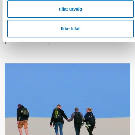
tillat utvalg
DØVBLINDHET
1 feb 2023
Ikke tillat
Tactile transition – experiences shared by
persons with acquired deafblindness