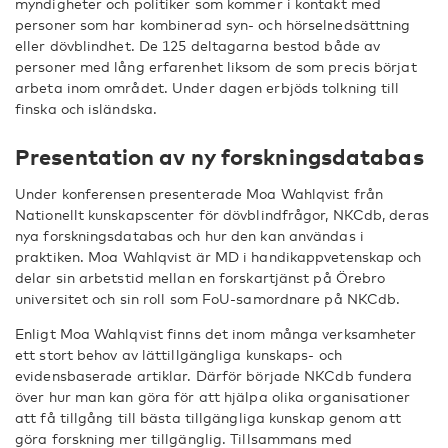
myndigheter och politiker som kommer i kontakt med
personer som har kombinerad syn- och hörselnedsättning
eller dövblindhet. De 125 deltagarna bestod både av
personer med lång erfarenhet liksom de som precis börjat
arbeta inom området. Under dagen erbjöds tolkning till
finska och isländska.
Presentation av ny forskningsdatabas
Under konferensen presenterade Moa Wahlqvist från
Nationellt kunskapscenter för dövblindfrågor, NKCdb, deras
nya forskningsdatabas och hur den kan användas i
praktiken.
Moa Wahlqvist är MD i handikappvetenskap och
delar sin arbetstid mellan en forskartjänst på Örebro
universitet och sin roll som FoU-samordnare på NKCdb.
Enligt Moa Wahlqvist finns det inom många verksamheter
ett stort behov av lättillgängliga kunskaps- och
evidensbaserade artiklar. Därför började NKCdb fundera
över hur man kan göra för att hjälpa olika organisationer
att få tillgång till bästa tillgängliga kunskap genom att
göra forskning mer tillgänglig. Tillsammans med