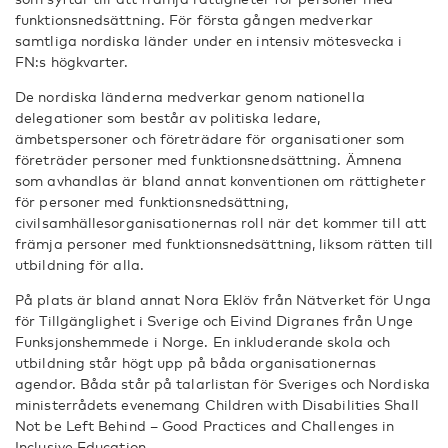
funktionsnedsättning. För första gången medverkar
samtliga nordiska länder under en intensiv mötesvecka i
FN:s högkvarter.
De nordiska länderna medverkar genom nationella
delegationer som består av politiska ledare,
ämbetspersoner och företrädare för organisationer som
företräder personer med funktionsnedsättning. Ämnena
som avhandlas är bland annat konventionen om rättigheter
för personer med funktionsnedsättning,
civilsamhällesorganisationernas roll när det kommer till att
främja personer med funktionsnedsättning, liksom rätten till
utbildning för alla.
På plats är bland annat Nora Eklöv från Nätverket för Unga
för Tillgänglighet i Sverige och Eivind Digranes från Unge
Funksjonshemmede i Norge. En inkluderande skola och
utbildning står högt upp på båda organisationernas
agendor. Båda står på talarlistan för Sveriges och Nordiska
ministerrådets evenemang Children with Disabilities Shall
Not be Left Behind – Good Practices and Challenges in
Inclusive Education.