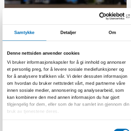
Samtykke
Detaljer
Om
Denne nettsiden anvender cookies
Vi bruker informasjonskapsler for å gi innhold og annonser
et personlig preg, for å levere sosiale mediefunksjoner og
for å analysere trafikken vår. Vi deler dessuten informasjon
om hvordan du bruker nettstedet vårt, med partnerne våre
FUNKSJONSHINDER
innen sosiale medier, annonsering og analysearbeid, som
17 jun 2026
kan kombinere den med annen informasjon du har gjort
“Active citizenship is not a privilege; it is a
right”
tilgjengelig for dem, eller som de har samlet inn gjennom din
bruk av tjenestene deres.
Samtykkevalg