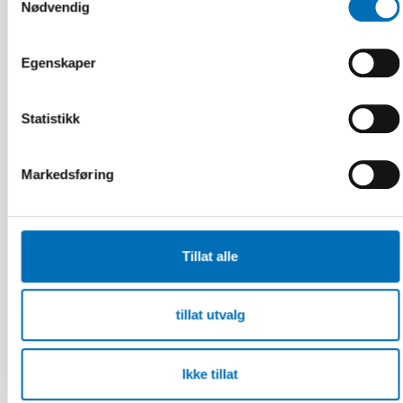
Nødvendig
Egenskaper
Statistikk
Markedsføring
Tillat alle
FUNKSJONSHINDER
28 mai 2026
tillat utvalg
Unga med funktionsnedsättning efterlyser
tydligare information om fri rörlighet
Ikke tillat