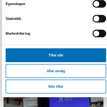
Egenskaper
Statistikk
Markedsføring
ELDRE VOKSNE
4 mar 2025
Kulturellt anpassade diagnosverktyg en
Tillat alle
nödvändighet i samisk demensvård
tillat utvalg
Ikke tillat