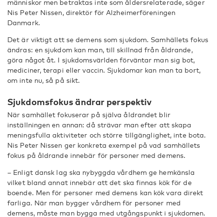
människor men betraktas inte som åldersrelaterade, säger
Nis Peter Nissen, direktör för Alzheimerföreningen
Danmark.
Det är viktigt att se demens som sjukdom. Samhällets fokus
ändras: en sjukdom kan man, till skillnad från åldrande,
göra något åt. I sjukdomsvärlden förväntar man sig bot,
mediciner, terapi eller vaccin. Sjukdomar kan man ta bort,
om inte nu, så på sikt.
Sjukdomsfokus ändrar perspektiv
När samhället fokuserar på själva åldrandet blir
inställningen en annan: då strävar man efter att skapa
meningsfulla aktiviteter och större tillgänglighet, inte bota.
Nis Peter Nissen ger konkreta exempel på vad samhällets
fokus på åldrande innebär för personer med demens.
– Enligt dansk lag ska nybyggda vårdhem ge hemkänsla
vilket bland annat innebär att det ska finnas kök för de
boende. Men för personer med demens kan kök vara direkt
farliga. När man bygger vårdhem för personer med
demens, måste man bygga med utgångspunkt i sjukdomen.