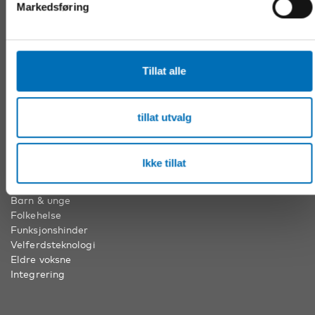
KONTAKT
Markedsføring
Nordens velferdssenter Sverige
Tel:
+46 8 545 536 00
info@nordicwelfare.org
Tillat alle
Nordens velferdssenter Finland
Tel:
+358 (0)20 7410 880
info@nordicwelfare.org
tillat utvalg
Ikke tillat
VÅRE FAGOMRÅDER
Barn & unge
Folkehelse
Funksjonshinder
Velferdsteknologi
Eldre voksne
Integrering