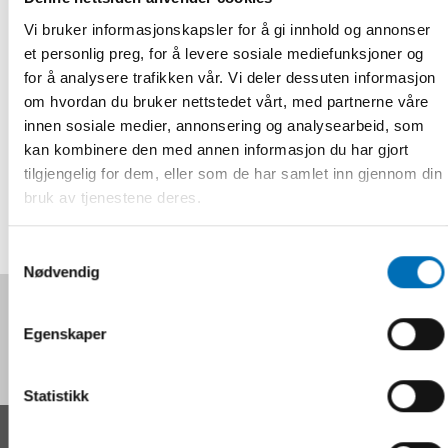
Vi bruker informasjonskapsler for å gi innhold og annonser
et personlig preg, for å levere sosiale mediefunksjoner og
for å analysere trafikken vår. Vi deler dessuten informasjon
Registrering og informasjon
om hvordan du bruker nettstedet vårt, med partnerne våre
innen sosiale medier, annonsering og analysearbeid, som
kan kombinere den med annen informasjon du har gjort
tilgjengelig for dem, eller som de har samlet inn gjennom din
DEL
bruk av tjenestene deres.
Samtykkevalg
Nødvendig
Følg oss på sosiale medier:
Egenskaper
Statistikk