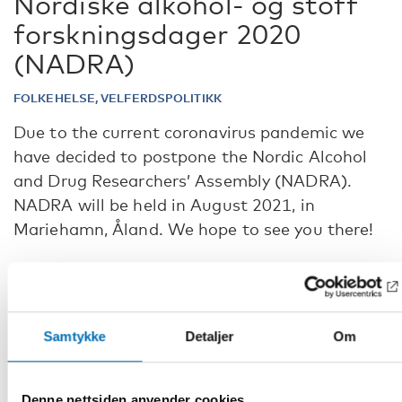
Nordiske alkohol- og stoff
forskningsdager 2020
(NADRA)
FOLKEHELSE, VELFERDSPOLITIKK
Due to the current coronavirus pandemic we
have decided to postpone the Nordic Alcohol
and Drug Researchers’ Assembly (NADRA).
NADRA will be held in August 2021, in
Mariehamn, Åland. We hope to see you there!
Please sign up here for more information about NADRA
2021
.
Further information:
Samtykke
Detaljer
Om
Helena Lohmann, Operations manager, Nordic Welfare
Centre,
phone: +358 40 6722057, e-mail:
helena.lohmann@nordicwelfare.org
Denne nettsiden anvender cookies