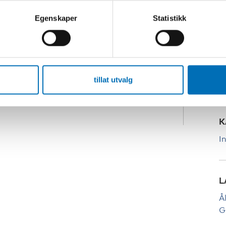
P
Egenskaper
Statistikk
W
t gjelder integreringstiltak
v blant annet statssekretær Nancy
rige. Diskusjonen modererers av Asta
S
K
tillat utvalg
avian languages to English (subtitles)
K
I
L
Å
G