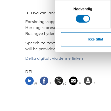
Samtykkevalg
Nødvendig
Hva kan landene lære av hverandre når de
Forskningsrapportens funn vil diskuteres a
Herz og representanter fra Danmark og Sve
Busingye Lydersen.
Ikke tillat
Speech-to-text interpretation from Scandin
will be provided online.
Delta digitalt via denne linken
DEL