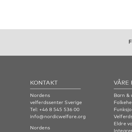
F
KONTAKT
VÅRE
Nordens
Barn & 
velferdssenter Sverige
Folkehe
Tel:
+46 8 545 536 00
Funksjo
info@nordicwelfare.org
Velferd
Eldre v
Nordens
Integre