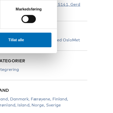
ilestredet 48, Eva Balkes hus: S141, Gerd
Markedsføring
angs auditorium
TED
urs- og konferansesenteret ved OsloMet
Tillat alle
ATEGORIER
ntegrering
AND
land
Danmark
Færøyene
Finland
rønland
Island
Norge
Sverige