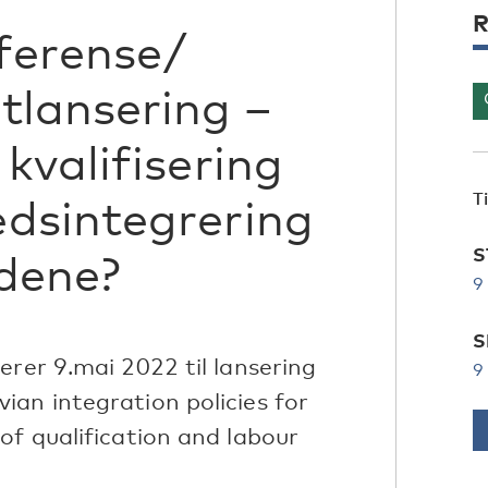
R
nferense/
tlansering –
kvalifisering
T
dsintegrering
S
ndene?
9
S
erer 9.mai 2022 til lansering
9
an integration policies for
of qualification and labour