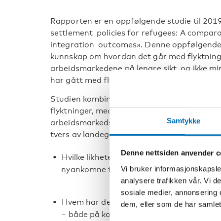
Rapporten er en oppfølgende studie til 201
settlement policies for refugees: A compara
integration outcomes». Denne oppfølgende 
kunnskap om hvordan det går med flyktninge
arbeidsmarkedene på lengre sikt, og ikke mi
har gått med flyktningene som kom under fl
Studien kombinere komparative analyser av
flyktninger, med statistiske analyser av int
Samtykke
arbeidsmarkedsintegrering. Dette gir et un
tvers av landegrenser, som muliggjør en dis
Denne nettsiden anvender c
Hvilke likheter og forskjeller er det i de s
Vi bruker informasjonskapsler
nyankomne flyktninger?
analysere trafikken vår. Vi 
sosiale medier, annonsering 
Hvem har de beste resultatene for kvalif
dem, eller som de har samlet
– både på kort og lang sikt?