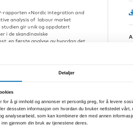
9-rapporten «Nordic integration and
tive analysis of labour market
studien gir unik og oppdatert
r i de skandinaviske
A
nst, en første analyse av hvordan det
yktningetilstrømningen i 2015.
 integreringspolitikken for nyankomne
egreringstiltak, utdanningsløp og
Detaljer
ikt kunnskapsgrunnlag for læring på
kusjon av følgende spørsmål:
ookies
kandinaviske landenes tiltak for
 for å gi innhold og annonser et personlig preg, for å levere sos
deler dessuten informasjon om hvordan du bruker nettstedet vårt,
og analysearbeid, som kan kombinere den med annen informasjon d
isering og arbeidsmarkedsintegrering
 inn gjennom din bruk av tjenestene deres.