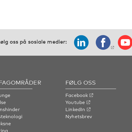
ølg oss på sosiale medier:
 FAGOMRÅDER
FØLG OSS
unge
Facebook
lse
Youtube
nshinder
LinkedIn
steknologi
Nyhetsbrev
oksne
ring