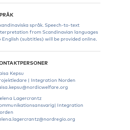
PRÅK
kandinaviska språk. Speech-to-text
nterpretation from Scandinavian languages
o English (subtitles) will be provided online.
ONTAKTPERSONER
aisa Kepsu
rojektledare | Integration Norden
aisa.kepsu@nordicwelfare.org
elena Lagercrantz
ommunikationsansvarig| Integration
orden
elena.lagercrantz@nordregio.org