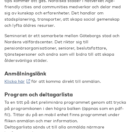
tips kommer att ges. Nordiska städer i nätverket Age-
friendly cities and communities medverkar och delar med
sig av kunskap och erfarenheter. Det handlar om
stadsplanering, transporter, att skapa social gemenskap
och lyfta äldres resurser.
Seminariet är ett samarbete mellan Göteborgs stad och
Nordens välfärdscenter. Det riktar sig till
pensionärsorganisationer, seniorer, beslutsfattare,
tjänstepersoner och andra som vill bidra till att skapa
åldersvänliga städer.
Anmälningslänk
Klicka här
för att komma direkt till anmälan.
Program och deltagarlista
Ta en titt på det preliminära programmet genom att trycka
på programikonen i den högra balken (öppnas som en pdf-
fil). Tittar du på en mobil enhet finns programmet under
fliken anmälan och mer information.
Deltagarlista sänds ut till alla anmälda närmare