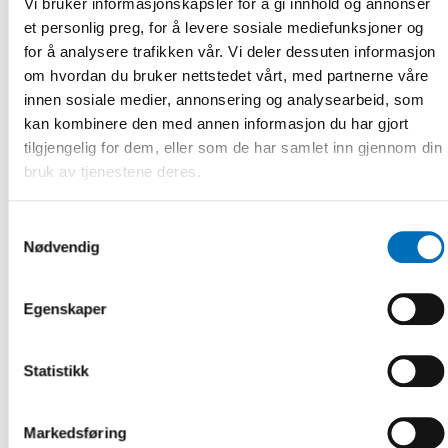
Vi bruker informasjonskapsler for å gi innhold og annonser
Tåg
et personlig preg, for å levere sosiale mediefunksjoner og
SJ, Västtrafik, Öresundstågen, Tågab, NSB och MTR Express
for å analysere trafikken vår. Vi deler dessuten informasjon
trafikerar Göteborgs centralstation med goda
om hvordan du bruker nettstedet vårt, med partnerne våre
kommunikationer från Sveriges alla hörn, men också Oslo
innen sosiale medier, annonsering og analysearbeid, som
och Köpenhamn. Restiden med tåg från Oslo är strax under
kan kombinere den med annen informasjon du har gjort
4 timmar, Köpenhamn från cirka 3,5 timmar och Stockholm
tilgjengelig for dem, eller som de har samlet inn gjennom din
från cirka 3 timmar.
bruk av tjenestene deres.
Alla tåg ankommer till Göteborgs centralstation som ligger
mitt i centrum.
Samtykkevalg
Buss
Nødvendig
I anslutning till centralstationen ligger Nils
Ericssonterminalen där långfärds- och expressbussar som
Swebus, Nettbus och Bus4you kopplar samman Göteborg
Egenskaper
med andra större och mindre städer. Från både Oslo och
Malmö tar det cirka 3,5 timmar, Stockholm 6,5 timmar och
Statistikk
Köpenhamn 5 timmar till Göteborg. Terminalen trafikeras
också av Västtrafiks bussar för resor i närområdet.
Flyg
Markedsføring
Landvetter (GOT) ligger cirka 20 kilometer sydost om