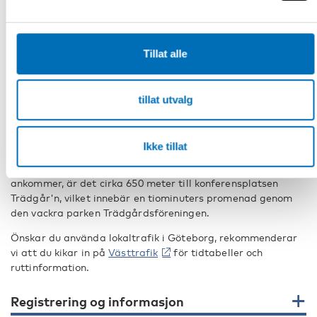
centrum och trafikeras av både inrikes- och utrikesflyg.
Att ta sig till centrum från flygplatsen
Tillat alle
Du tar dig smidigt till och från flygplatsen med
Flygbussarna
och restiden varierar mellan 25 och 30
minuter. Bussarna avgår direkt utanför terminalen och
slutstation är Nils Ericssonterminalen (vid centralstationen)
tillat utvalg
i Göteborg. Självklart kan du även åka taxi eller hyra bil
direkt på flygplatsen.
Ikke tillat
Hitta till Trädgår'n
Från centralstation, dit de flesta transportalternativ
ankommer, är det cirka 650 meter till konferensplatsen
Trädgår'n, vilket innebär en tiominuters promenad genom
den vackra parken Trädgårdsföreningen.
Önskar du använda lokaltrafik i Göteborg, rekommenderar
vi att du kikar in på
Västtrafik
för tidtabeller och
ruttinformation.
Registrering og informasjon