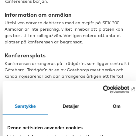
konferensens början.
Information om anmälan
Utebliven närvaro debiteras med en avgift på SEK 300.
Anmälan är inte personlig, vilket innebär att platsen kan
ges bort till en kollega/vän. Vänligen notera att antalet
platser på konferensen är begränsat.
Konferensplats
Konferensen arrangeras på Trädgår'n, som ligger centralt i
Göteborg. Trädgår’n är en av Göteborgs mest anrika och
kända nöjesarenor och där arrangeras årligen ett flertal
musikevenemang och konferenser. Läs mer om
konferensplatsen
här
.
Adress: Nya Allén, 11411 38 Göteborg, Sverige (
på
kartan
)
Samtykke
Detaljer
Om
Vägbeskrivning
Göteborg är Sveriges näst största tätort och det finns flera
Denne nettsiden anvender cookies
olika sätt att resa till staden.