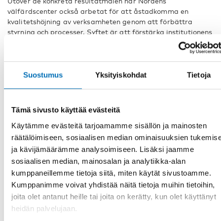
Utöver de konkreta resultatmålen har Nordens
välfärdscenter också arbetat för att åstadkomma en
kvalitetshöjning av verksamheten genom att förbättra
styrning och processer. Syftet är att förstärka institutionens
förmåga att arbeta kunskapsbaserat och efterfrågestyrt
samt i enlighet med institutionens nya strategiska mandat.
Läs om institutionens hela verksamhet och budget.
Suostumus
Yksityiskohdat
Tietoja
Tämä sivusto käyttää evästeitä
Årsrapport 2021 Nordens välfärdscenter
Käytämme evästeitä tarjoamamme sisällön ja mainosten
Lue julkaisu verkossa
räätälöimiseen, sosiaalisen median ominaisuuksien tukemis
Lataa PDF-muodossa
ja kävijämäärämme analysoimiseen. Lisäksi jaamme
sosiaalisen median, mainosalan ja analytiikka-alan
kumppaneillemme tietoja siitä, miten käytät sivustoamme.
Tietoja
Kumppanimme voivat yhdistää näitä tietoja muihin tietoihin,
joita olet antanut heille tai joita on kerätty, kun olet käyttänyt
heidän palvelujaan.
JAA