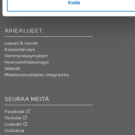
Kiellä
info@nordicwelfare.org
AIHEALUEET
Lapset & nouret
Kansanterveys
Vammaiskysymykset
Hyvinvointiteknologia
Iäkkäät
Maahanmuuttajien integraatio
SEURAA MEITÄ
Facebook
Youtube
LinkedIn
Uutiskirje