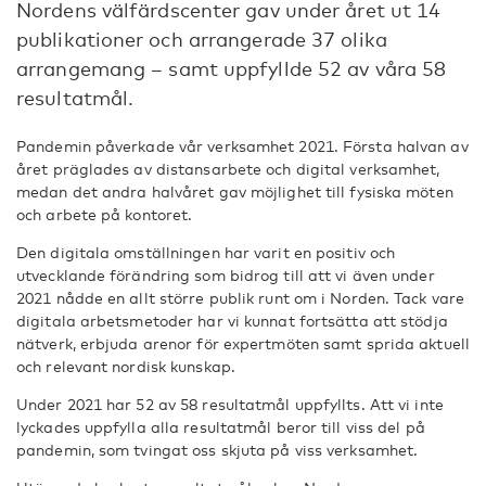
Nordens välfärdscenter gav under året ut 14
publikationer och arrangerade 37 olika
arrangemang – samt uppfyllde 52 av våra 58
resultatmål.
Pandemin påverkade vår verksamhet 2021. Första halvan av
året präglades av distansarbete och digital verksamhet,
medan det andra halvåret gav möjlighet till fysiska möten
och arbete på kontoret.
Den digitala omställningen har varit en positiv och
utvecklande förändring som bidrog till att vi även under
2021 nådde en allt större publik runt om i Norden. Tack vare
digitala arbetsmetoder har vi kunnat fortsätta att stödja
nätverk, erbjuda arenor för expertmöten samt sprida aktuell
och relevant nordisk kunskap.
Under 2021 har 52 av 58 resultatmål uppfyllts. Att vi inte
lyckades uppfylla alla resultatmål beror till viss del på
pandemin, som tvingat oss skjuta på viss verksamhet.