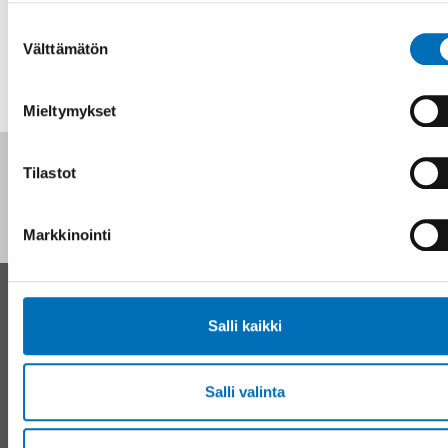
Suostumuksen
Välttämätön
valinta
Tietoja
Mieltymykset
Seuraa meitä sosiaalisessa mediassa:
Tilastot
Markkinointi
YHTEYSTIEDOT
Salli kaikki
Nordens välfärdscenter Ruotsi
Puhelin:
+46 8 545 536 00
Salli valinta
info@nordicwelfare.org
Pohjoismainen hyvinvointikeskus Suomi
Puhelin:
+358 (0)20 7410 880