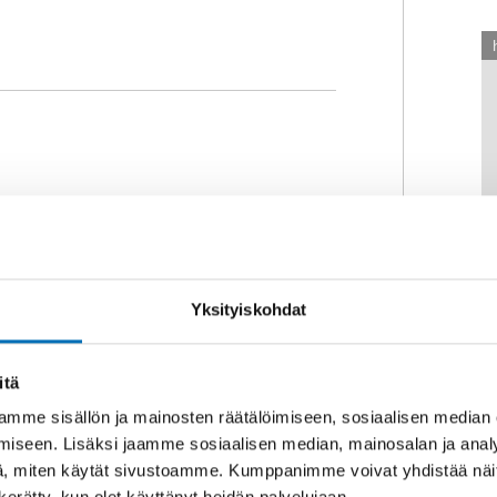
Yksityiskohdat
YKSET
24 maalis 2021
ch digitala lösningar för
itä
ering i arbetslivet
mme sisällön ja mainosten räätälöimiseen, sosiaalisen median
unktionsnedsättning har lägre
iseen. Lisäksi jaamme sosiaalisen median, mainosalan ja analy
sgrad jämfört med övriga
, miten käytät sivustoamme. Kumppanimme voivat yhdistää näitä t
h möter också större ut [...]
n kerätty, kun olet käyttänyt heidän palvelujaan.