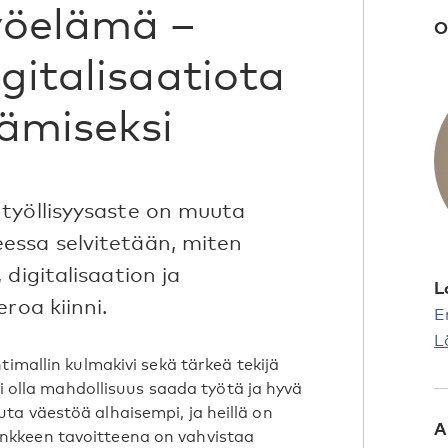
yöelämä –
O
igitalisaatiota
äämiseksi
työllisyysaste on muuta
essa selvitetään, miten
digitalisaation ja
L
roa kiinni.
E
L
timallin kulmakivi sekä tärkeä tekijä
si olla mahdollisuus saada työtä ja hyvä
a väestöä alhaisempi, ja heillä on
A
nkkeen tavoitteena on vahvistaa