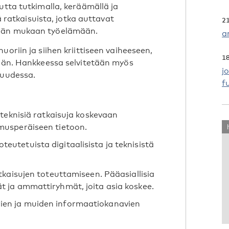
utta tutkimalla, keräämällä ja
tä ratkaisuista, jotka auttavat
2
mään mukaan työelämään.
a
oriin ja siihen kriittiseen vaiheeseen,
1
mään. Hankkeessa selvitetään myös
j
suudessa.
f
a teknisiä ratkaisuja koskevaan
emusperäiseen tietoon.
eutetuista digitaalisista ja teknisistä
atkaisujen toteuttamiseen. Pääasiallisia
t ja ammattiryhmät, joita asia koskee.
ien ja muiden informaatiokanavien