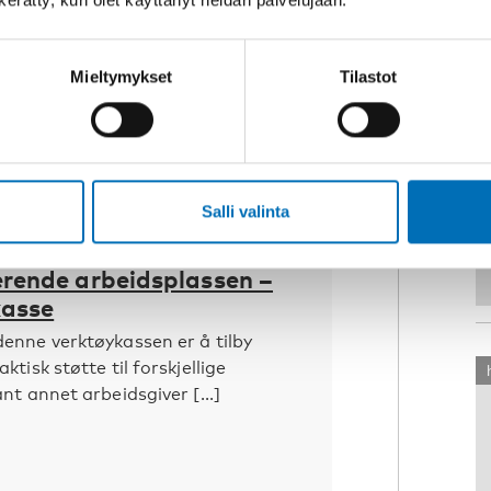
Mieltymykset
Tilastot
Salli valinta
YKSET
13 heinä 2021
erende arbeidsplassen –
kasse
enne verktøykassen er å tilby
tisk støtte til forskjellige
nt annet arbeidsgiver [...]