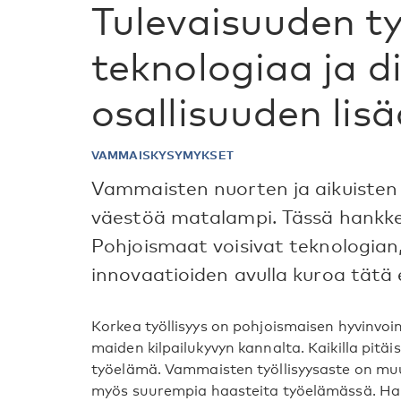
Tulevaisuuden t
teknologiaa ja d
osallisuuden lis
VAMMAISKYSYMYKSET
Vammaisten nuorten ja aikuisten 
väestöä matalampi. Tässä hankke
Pohjoismaat voisivat teknologian, 
innovaatioiden avulla kuroa tätä e
Korkea työllisyys on pohjoismaisen hyvinvoin
maiden kilpailukyvyn kannalta. Kaikilla pitäi
työelämä. Vammaisten työllisyysaste on muut
myös suurempia haasteita työelämässä. Ha