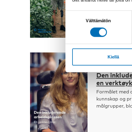
Suostumuksen
Välttämätön
valinta
Kiellä
VAMMAISKYSYM
Den inklud
en verktøy
Formålet med d
kunnskap og prak
målgrupper, bla