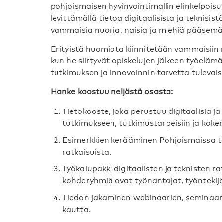
pohjoismaisen hyvinvointimallin elinkelpoisu
levittämällä tietoa digitaalisista ja teknisis
vammaisia nuoria, naisia ja miehiä pääse
Erityistä huomiota kiinnitetään vammaisiin nu
kun he siirtyvät opiskelujen jälkeen työelä
tutkimuksen ja innovoinnin tarvetta tulevai
Hanke koostuu neljästä osasta:
Tietokooste, joka perustuu digitaalisia j
tutkimukseen, tutkimustarpeisiin ja kok
Esimerkkien kerääminen Pohjoismaissa tot
ratkaisuista.
Työkalupakki digitaalisten ja teknisten r
kohderyhmiä ovat työnantajat, työntekijä
Tiedon jakaminen webinaarien, seminaar
kautta.