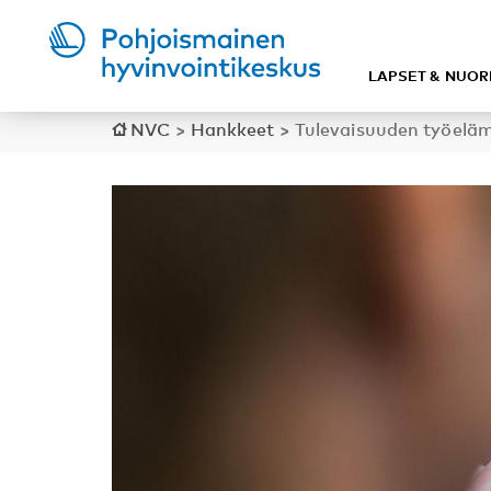
LAPSET & NUOR
NVC
>
Hankkeet
>
Tulevaisuuden työelämä