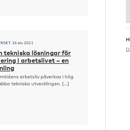
H
YKSET
26 elo 2021
D
h tekniska lösningar för
ering i arbetslivet – en
mling
mtidens arbetsliv påverkas i hög
bba tekniska utvecklingen. [...]