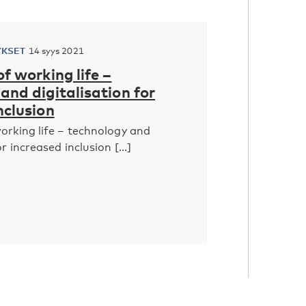
YKSET
14 syys 2021
of working life –
and digitalisation for
nclusion
orking life – technology and
r increased inclusion [...]