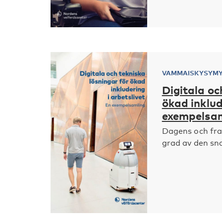
VAMMAISKYSYM
Digitala oc
ökad inklud
exempelsa
Dagens och fra
grad av den sna