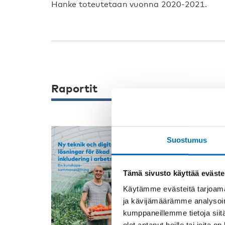
Hanke toteutetaan vuonna 2020-2021.
Raportit
Suostumus
VAMMAISKYSYM
Ny teknik o
Tämä sivusto käyttää eväste
ökad inklud
Käytämme evästeitä tarjoama
Personer med f
ja kävijämäärämme analysoim
sysselsättning
kumppaneillemme tietoja siitä
befolkningen oc
olet antanut heille tai joita o