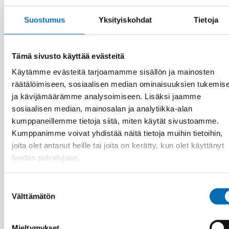
Suostumus
Yksityiskohdat
Tietoja
VAMMAISKYSYMYKSET
17 kesä 2026
“Active citizenship is not a privilege; it is a
Tämä sivusto käyttää evästeitä
right”
Käytämme evästeitä tarjoamamme sisällön ja mainosten
räätälöimiseen, sosiaalisen median ominaisuuksien tukemis
ja kävijämäärämme analysoimiseen. Lisäksi jaamme
sosiaalisen median, mainosalan ja analytiikka-alan
kumppaneillemme tietoja siitä, miten käytät sivustoamme.
Kumppanimme voivat yhdistää näitä tietoja muihin tietoihin,
joita olet antanut heille tai joita on kerätty, kun olet käyttänyt
heidän palvelujaan.
Suostumuksen
Välttämätön
valinta
Mieltymykset