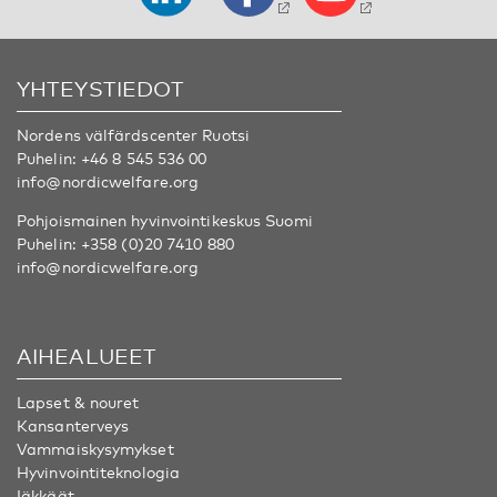
YHTEYSTIEDOT
Nordens välfärdscenter Ruotsi
Puhelin:
+46 8 545 536 00
info@nordicwelfare.org
Pohjoismainen hyvinvointikeskus Suomi
Puhelin:
+358 (0)20 7410 880
info@nordicwelfare.org
AIHEALUEET
Lapset & nouret
Kansanterveys
Vammaiskysymykset
Hyvinvointiteknologia
Iäkkäät