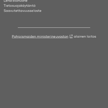
Lehdistöhuone
Tietosuojakäytäntö
Saavutettavuusseloste
Pohjoismaiden ministerineuvoston
alainen laitos