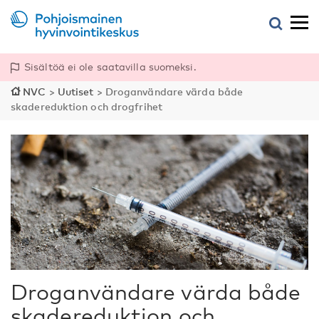
Sisältöä ei ole saatavilla suomeksi.
NVC
>
Uutiset
>
Droganvändare värda både
skadereduktion och drogfrihet
Droganvändare värda både
skadereduktion och