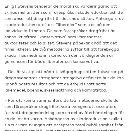
Enligt Stevens tenderar de moraliska värderingarna att
skiljas mellan dem som förespråkar skadereduktion och de
som anser att drogfrihet är det enda sättet. Anhängare av
skadereduktion är oftare ”liberaler” som tror på den
individuella friheten. De som förespråkar drogfrihet är
sannolikt oftare ”konservativa” som värdesätter
auktoriteter och lojalitet. Stevens påpekar ändå att det
finns likheter. De två metoderna syftar till att förebygga
skador hos medmänniskorna och den värdegrunden är
gemensam för både liberaler och konservativa.
– Det är viktigt att båda tillvägagångssätten fokuserar på
droganvändares rättigheter att själva definiera hur de kan
uppnå bästa resultat och att de erbjuds rätt sorts
läkemedel, boende, sysselsättning och kamratstöd.
– För att kunna sammanföra de två metoderna skulle de
som förespråkar drogfrihet vara tvungna att acceptera
fortsatt droganvändning som en del av återhämtningen för
en del av brukarna. Anhängarna av skadereduktion skulle i
sin tur vara tvungna att acceptera total avhållsamhet från
droger som ett mål värt att sträva efter, sammanfattar