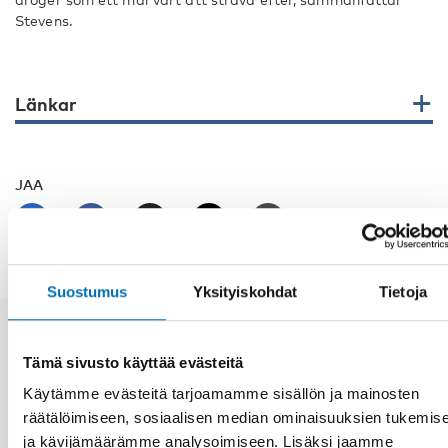
Stevens.
Länkar
JAA
Suostumus
Yksityiskohdat
Tietoja
Aiheeseen liittyviä uutisia
Tämä sivusto käyttää evästeitä
Käytämme evästeitä tarjoamamme sisällön ja mainosten
räätälöimiseen, sosiaalisen median ominaisuuksien tukemis
ja kävijämäärämme analysoimiseen. Lisäksi jaamme