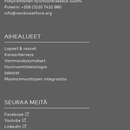
Pohjoismainen hyvinvointikeskus Suomi
Puhelin:
+358 (0)20 7410 880
info@nordicwelfare.org
AIHEALUEET
Lapset & nouret
Kansanterveys
Vammaiskysymykset
Hyvinvointiteknologia
Iäkkäät
Maahanmuuttajien integraatio
SEURAA MEITÄ
Facebook
Youtube
LinkedIn