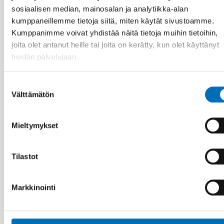
sosiaalisen median, mainosalan ja analytiikka-alan
kumppaneillemme tietoja siitä, miten käytät sivustoamme.
Kumppanimme voivat yhdistää näitä tietoja muihin tietoihin,
joita olet antanut heille tai joita on kerätty, kun olet käyttänyt
heidän palvelujaan.
Suostumuksen
Välttämätön
valinta
Mieltymykset
Tilastot
HYVINVOINTIPOLITIIKKA
11 tammi 2023
Brukarinflytande i Norden är ett brokigt fält
Markkinointi
med stora utvecklingsmöjligheter