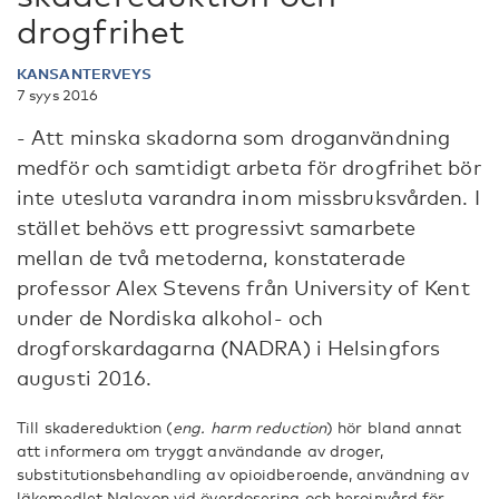
drogfrihet
KANSANTERVEYS
7 syys 2016
- Att minska skadorna som droganvändning
medför och samtidigt arbeta för drogfrihet bör
inte utesluta varandra inom missbruksvården. I
stället behövs ett progressivt samarbete
mellan de två metoderna, konstaterade
professor Alex Stevens från University of Kent
under de Nordiska alkohol- och
drogforskardagarna (NADRA) i Helsingfors
augusti 2016.
Till skadereduktion (
eng. harm reduction
) hör bland annat
att informera om tryggt användande av droger,
substitutionsbehandling av opioidberoende, användning av
läkemedlet Naloxon vid överdosering och heroinvård för