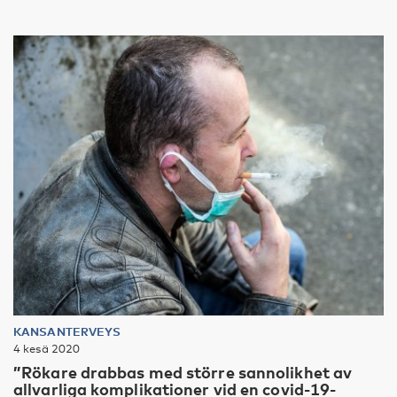
KANSANTERVEYS
4 kesä 2020
”Rökare drabbas med större sannolikhet av
allvarliga komplikationer vid en covid-19-