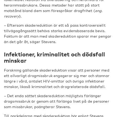
heroinmissbrukare. Dessa metoder har stött på stort
motstånd bland dem som förespråkar drogfrihet (
eng.
recovery
).
– Eftersom skadereduktion är ett så pass kontroversiellt
tillvägagångssätt behövs starka evidensbaserade bevis.
Faktum är att man med skadereduktion sparar mer pengar
än det går åt, säger Stevens.
Infektioner, kriminalitet och dödsfall
minskar
Forskning gällande skadereduktion visar att personer med
ett allvarligt drogmissbruk engagerar sig mer och stannar
längre i vård, antalet HIV-smittor och övriga infektioner
minskar, likaså kriminalitet och drogrelaterade dödsfall.
– Det enda sättet skadereduktion möjligtvis förlänger
drogsmissbruk är genom att förlänga livet på de personer
som missbrukar, poängterar Stevens.
Till nackdelarna med skadereduktion hör enligt Stevens