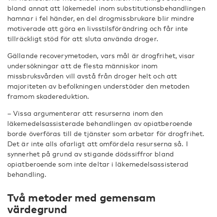
bland annat att läkemedel inom substitutionsbehandlingen
hamnar i fel händer, en del drogmissbrukare blir mindre
motiverade att göra en livsstilsförändring och får inte
tillräckligt stöd för att sluta använda droger.
Gällande recoverymetoden, vars mål är drogfrihet, visar
undersökningar att de flesta människor inom
missbruksvården vill avstå från droger helt och att
majoriteten av befolkningen understöder den metoden
framom skadereduktion.
– Vissa argumenterar att resurserna inom den
läkemedelsassisterade behandlingen av opiatberoende
borde överföras till de tjänster som arbetar för drogfrihet.
Det är inte alls ofarligt att omfördela resurserna så. I
synnerhet på grund av stigande dödssiffror bland
opiatberoende som inte deltar i läkemedelsassisterad
behandling.
Två metoder med gemensam
värdegrund