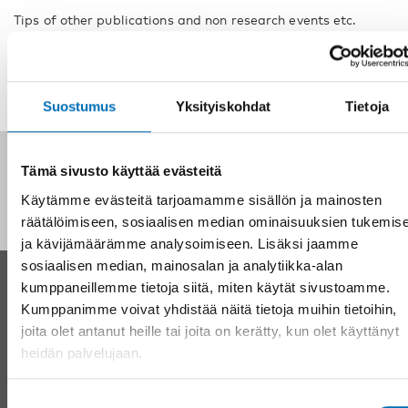
Tips of other publications and non research events etc.
Contribute by sending tips to the network mailbox
hwtresearch@nordicwelfare.org
.
Suostumus
Yksityiskohdat
Tietoja
Seuraa meitä sosiaalisessa mediassa:
Tämä sivusto käyttää evästeitä
Käytämme evästeitä tarjoamamme sisällön ja mainosten
räätälöimiseen, sosiaalisen median ominaisuuksien tukemis
ja kävijämäärämme analysoimiseen. Lisäksi jaamme
sosiaalisen median, mainosalan ja analytiikka-alan
kumppaneillemme tietoja siitä, miten käytät sivustoamme.
YHTEYSTIEDOT
Kumppanimme voivat yhdistää näitä tietoja muihin tietoihin,
Nordens välfärdscenter Ruotsi
joita olet antanut heille tai joita on kerätty, kun olet käyttänyt
Puhelin:
+46 8 545 536 00
heidän palvelujaan.
info@nordicwelfare.org
Pohjoismainen hyvinvointikeskus Suomi
Suostumuksen