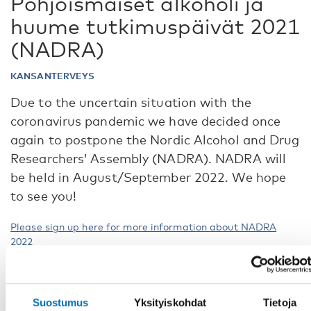
Pohjoismaiset alkoholi ja
huume tutkimuspäivät 2021
(NADRA)
KANSANTERVEYS
Due to the uncertain situation with the
coronavirus pandemic we have decided once
again to postpone the Nordic Alcohol and Drug
Researchers’ Assembly (NADRA). NADRA will
be held in August/September 2022. We hope
to see you!
Please sign up here for more information about NADRA
2022
Further information:
Nadja Frederiksen, Senior Adviser, Nordic Welfare Centre,
phone: +358 40 0612015, e-mail:
Suostumus
Yksityiskohdat
Tietoja
nadja.frederiksen@nordicwelfare.org