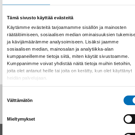
Tämä sivusto käyttää evästeitä
Käytämme evästeitä tarjoamamme sisällön ja mainosten
Ilmoittautuminen ja tapahtuman tiedot
räätälöimiseen, sosiaalisen median ominaisuuksien tukemis
ja kävijämäärämme analysoimiseen. Lisäksi jaamme
sosiaalisen median, mainosalan ja analytiikka-alan
JAA
kumppaneillemme tietoja siitä, miten käytät sivustoamme.
Kumppanimme voivat yhdistää näitä tietoja muihin tietoihin,
joita olet antanut heille tai joita on kerätty, kun olet käyttänyt
heidän palvelujaan.
Seuraa meitä sosiaalisessa mediassa:
Suostumuksen
Välttämätön
valinta
Mieltymykset