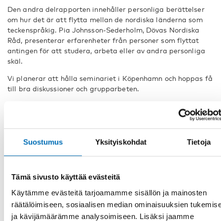
Den andra delrapporten innehåller personliga berättelser
om hur det är att flytta mellan de nordiska länderna som
teckenspråkig. Pia Johnsson-Sederholm, Dövas Nordiska
Råd, presenterar erfarenheter från personer som flyttat
antingen för att studera, arbeta eller av andra personliga
skäl.
Vi planerar att hålla seminariet i Köpenhamn och hoppas få
till bra diskussioner och grupparbeten.
Tid:
27-28 september 2021, från lunch till lunch
Plats:
Nordens hus
i Köpenhamn, Danmark
Deltagare
Suostumus
Yksityiskohdat
Tietoja
Vi välkomnar särskilt som deltagare:
Beslutsfattare (politiker och tjänstepersoner) med
Tämä sivusto käyttää evästeitä
ansvar för systemet och finansiering för tolktjänst
Käytämme evästeitä tarjoamamme sisällön ja mainosten
(teckenspråkstolkning och skrivtolkning) i alla länder.
räätälöimiseen, sosiaalisen median ominaisuuksien tukemis
Relevanta nordiska aktörer som kan främja samarbete
ja kävijämäärämme analysoimiseen. Lisäksi jaamme