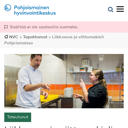
Sisältöä ei ole saatavilla suomeksi.
NVC
>
Tapahtumat
>
Liikkuvuus ja viittomakieli
Pohjoismaissa
Toteutunut