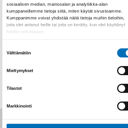
och mobilitet. Ibland dessa Info Norden, Nordplus,
sosiaalisen median, mainosalan ja analytiikka-alan
Gränshinderrådet och Nordplus små språk
kumppaneillemme tietoja siitä, miten käytät sivustoamme.
Kumppanimme voivat yhdistää näitä tietoja muihin tietoihin,
Företrädare för Dövas Nordiska Råd och Dövas Nordiska
joita olet antanut heille tai joita on kerätty, kun olet käyttänyt
Ungdomsråd
heidän palvelujaan.
De nordiska ländernas företrädare i den europeiska
organisationen för teckenspråkstolkar EFSL.
Suostumuksen
Välttämätön
valinta
Ilmoittautuminen ja tapahtuman tiedot
Mieltymykset
JAA
Tilastot
Markkinointi
Seuraa meitä sosiaalisessa mediassa: