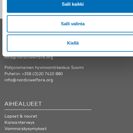
Salli kaikki
Salli valinta
YHTEYSTIEDOT
Kiellä
Nordens välfärdscenter Ruotsi
Puhelin:
+46 8 545 536 00
info@nordicwelfare.org
Pohjoismainen hyvinvointikeskus Suomi
Puhelin:
+358 (0)20 7410 880
info@nordicwelfare.org
AIHEALUEET
Lapset & nouret
Kansanterveys
Vammaiskysymykset