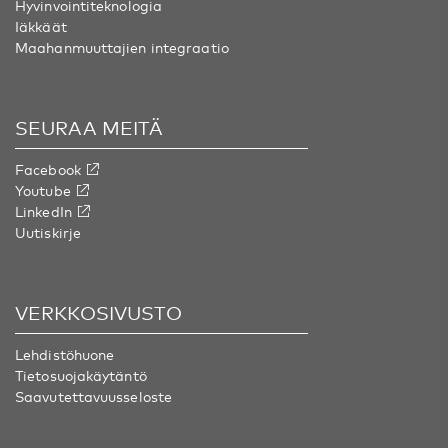
Hyvinvointiteknologia
Iäkkäät
Maahanmuuttajien integraatio
SEURAA MEITÄ
Facebook
Youtube
LinkedIn
Uutiskirje
VERKKOSIVUSTO
Lehdistöhuone
Tietosuojakäytäntö
Saavutettavuusseloste