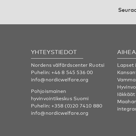
Seuraa
YHTEYSTIEDOT
AIHE
Nordens välfärdscenter Ruotsi
Lapset 
Puhelin:
+46 8 545 536 00
Kansan
info@nordicwelfare.org
Vammai
Hyvinvo
Pohjoismainen
Iäkkäät
hyvinvointikeskus Suomi
Maahan
Puhelin:
+358 (0)20 7410 880
integra
info@nordicwelfare.org