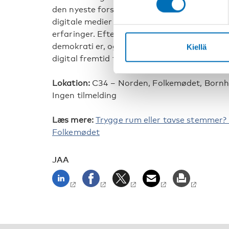
den nyeste forskning, som gennemgår polit
digitale medier i de nordiske lande, og hvad
erfaringer. Efterfølgende inviterer vi til en
demokrati er, og kan blive. Hvordan kan Nord
Kiellä
digital fremtid for børn og unge og samtidig
Lokation:
C34 – Norden, Folkemødet, Born
Ingen tilmelding
Læs mere:
Trygge rum eller tavse stemmer? 
Folkemødet
JAA