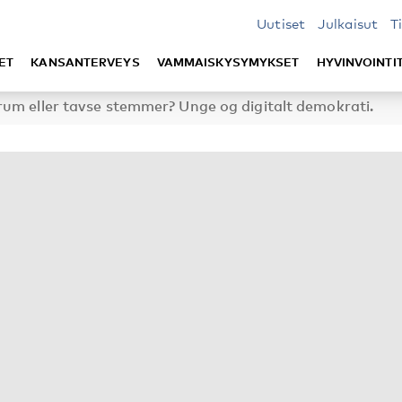
Uutiset
Julkaisut
T
ET
KANSANTERVEYS
VAMMAISKYSYMYKSET
HYVINVOINTI
rum eller tavse stemmer? Unge og digitalt demokrati.