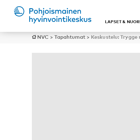
LAPSET & NUOR
NVC
>
Tapahtumat
>
Keskustelu: Trygge 