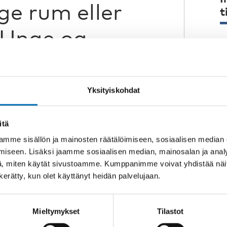
ge rum eller
t
 Unge og
ti.
 unge og deres mulighed for
Yksityiskohdat
A
mtale - og hvordan skaber vi
A
 og demokratiske? Hvad er
itä
1
em tilbage og gør, at de ofte
mme sisällön ja mainosten räätälöimiseen, sosiaalisen median
iseen. Lisäksi jaamme sosiaalisen median, mainosalan ja analy
vigtige beslutningsprocesser i
P
, miten käytät sivustoamme. Kumppanimme voivat yhdistää näitä t
1
n kerätty, kun olet käyttänyt heidän palvelujaan.
skaber også kan være med til at
Mieltymykset
Tilastot
 Måske skal demokratiet netop
e allerede deltager på. Kom og hør