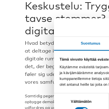
Keskustelu: Tryg
tavse stemmer?
digitalt demokra
Hvad betyder digitale medier for
Suostumus
at deltage i den demokratiske sa
digitale rum, der både er trygge
Tämä sivusto käyttää eväste
det, der begrænser unge, holder d
Käytämme evästeitä tarjoama
ja kävijämäärämme analysoim
føler sig udenfor, når det gælder 
kumppaneillemme tietoja siitä
vores samfund?
olet antanut heille tai joita o
Suostumuksen
Samtidig peger meget på, at digitale fælles
Välttämätön
valinta
opbygge demokratiske principper hos unge.
udfordres og udvikles gennem de måder, ung