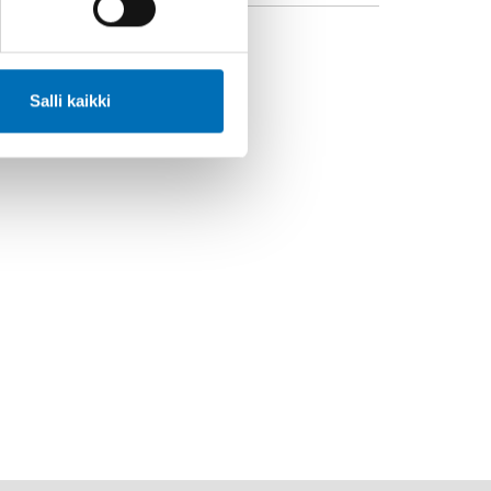
IELI
ansk
Salli kaikki