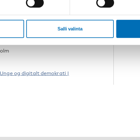
ikken vedrørende børn, unge og
 børn og unge selv fortæller om deres
K
 åben samtale om hvad et digitalt
D
en finde en fælles vej til en sund
Salli valinta
 sikre, at deres stemmer bliver hørt?
holm
Unge og digitalt demokrati |