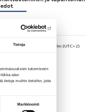
iedot
Ilmainen
Tietoja
ikavyöhyke: Europe/Stockholm (UTC+2)
LKAA
3 kesä 2026 kl 11:00
 ominaisuuksien tukemiseen
tiikka-alan
ÄÄTTYY
ietoja muihin tietoihin, joita
3 kesä 2026 kl 11:45
ILMOITUKSEEN
Markkinointi