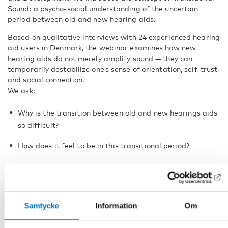
Sound: a psycho-social understanding of the uncertain
period between old and new hearing aids.
Based on qualitative interviews with 24 experienced hearing
aid users in Denmark, the webinar examines how new
hearing aids do not merely amplify sound — they can
temporarily destabilize one’s sense of orientation, self-trust,
and social connection.
We ask:
Why is the transition between old and new hearings aids
so difficult?
How does it feel to be in this transitional period?
How can we understand this period theoretically?
And why is the effort of coping with new sound — the
hearing labor — largely invisible?
Samtycke
Information
Om
Drawing on Merleau-Ponty’s phenomenology, Science and
Technology Studies, and Victor Turner’s concept of liminality,