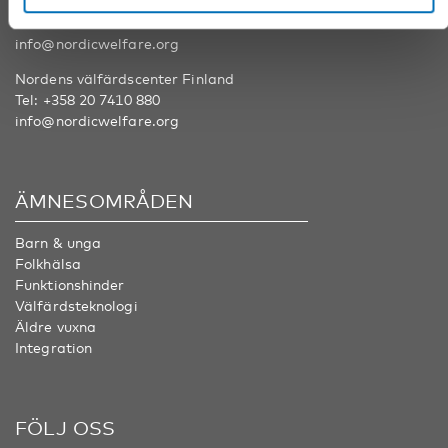
Nordens välfärdscenter Sverige
Tel:
+46 8 545 536 00
info@nordicwelfare.org
Nordens välfärdscenter Finland
Tel:
+358 20 7410 880
info@nordicwelfare.org
ÄMNESOMRÅDEN
Barn & unga
Folkhälsa
Funktionshinder
Välfärdsteknologi
Äldre vuxna
Integration
FÖLJ OSS