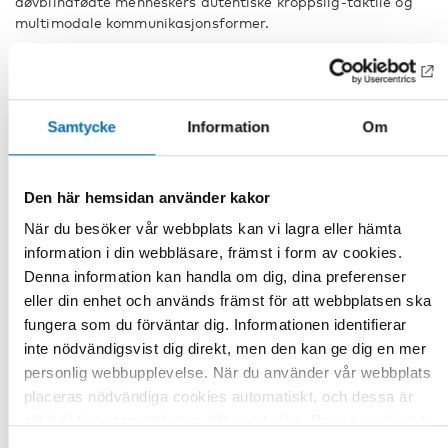
døvblindfødte menneskers autentiske kroppslig-taktile og
multimodale kommunikasjonsformer.
Dette er et omfattende faglig utviklingsarbeid. I tillegg vil
meningspotensialet i personen med døvblindhet sine
ytringer og det meningsfellesskapet som eventuelt skapes i
samtalene ikke komme frem ved vanlig samtaleanalyse.
Samtycke
Information
Om
Dette fordi uttrykksformene har liten kulturlikhet.
Nordisk nettverk om kommunikative relasjoner er i første
Den här hemsidan använder kakor
fase av dette faglige utviklingsarbeide. Det består i å gå
inn i transkripsjonen med et analytisk blikk basert på
När du besöker vår webbplats kan vi lagra eller hämta
kommunikative relasjoner og samtidig fastholde en
information i din webbläsare, främst i form av cookies.
overordnet forståelse av kommunikasjonen som dialogisk
Denna information kan handla om dig, dina preferenser
fenomen.
eller din enhet och används främst för att webbplatsen ska
Nettverket diskuterer også hvilken betydning
fungera som du förväntar dig. Informationen identifierar
utviklingsarbeidet, med å kombinere transkripsjon og
inte nödvändigsvist dig direkt, men den kan ge dig en mer
analyse av de kommunikative relasjoner mennesker med
personlig webbupplevelse. När du använder vår webbplats
medfødt døvblindhet inngår i, har for praksis og for
placeras nödvändiga cookies automatiskt, och dessa är
forskning.
alltid aktiva utan att kräva ditt samtycke. Dessa cookies är
Innlegg ved nettverkets egne medlemmer: Håkon Lie, Pia
nödvändiga för att du ska kunna använda webbplatsen och