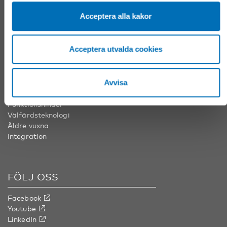
Tel:
+358 20 7410 880
Acceptera alla kakor
info@nordicwelfare.org
Acceptera utvalda cookies
ÄMNESOMRÅDEN
Avvisa
Barn & unga
Folkhälsa
Funktionshinder
Välfärdsteknologi
Äldre vuxna
Integration
FÖLJ OSS
Facebook
Youtube
LinkedIn