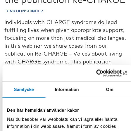
FUNKTIONSHINDER
Individuals with CHARGE syndrome do lead
fulfilling lives when given appropriate support,
focusing on more than just medical challenges.
In this webinar we share cases from our
publication Re-CHARGE – Voices about living
with CHARGE syndrome. This publication
shows, through case studies and interviews,
some daily lives, challenges, and achievement
of those living with CHARGE syndrome.
Samtycke
Information
Om
Please join us when we share the stories of Dominic, Charlie
and Anna and their different challenges, personal growth
Den här hemsidan använder kakor
and development.
När du besöker vår webbplats kan vi lagra eller hämta
Anmälan och information
information i din webbläsare, främst i form av cookies.