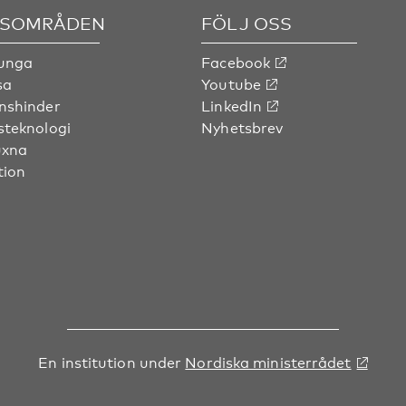
SOMRÅDEN
FÖLJ OSS
 unga
Facebook
sa
Youtube
nshinder
LinkedIn
steknologi
Nyhetsbrev
uxna
tion
En institution under
Nordiska ministerrådet