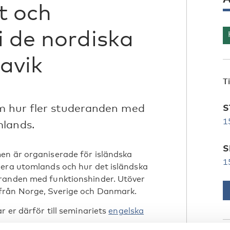
t och
i de nordiska
avik
T
m hur fler studeranden med
S
1
mlands.
S
en är organiserade för isländska
1
dera utomlands och hur det isländska
eranden med funktionshinder. Utöver
från Norge, Sverige och Danmark.
r er därför till seminariets
engelska