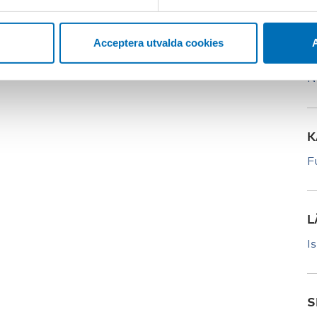
Acceptera utvalda cookies
A
P
N
K
F
L
I
S