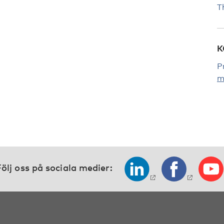
T
K
P
m
ölj oss på sociala medier: