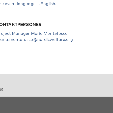
he event language is English.
ONTAKTPERSONER
roject Manager Maria Montefusco,
aria.montefusco@nordicwelfare.org