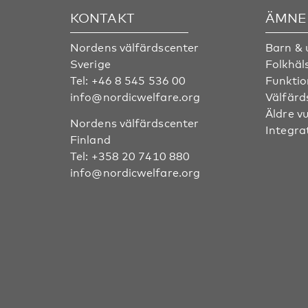
KONTAKT
ÄMNE
Nordens välfärdscenter
Barn &
Sverige
Folkhäl
Tel:
+46 8 545 536 00
Funktio
info@nordicwelfare.org
Välfärd
Äldre v
Nordens välfärdscenter
Integra
Finland
Tel:
+358 20 7410 880
info@nordicwelfare.org