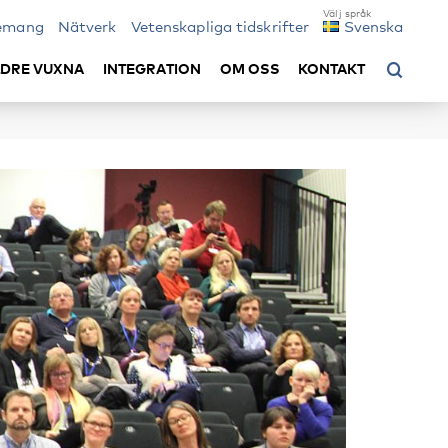
emang
Nätverk
Vetenskapliga tidskrifter
Svenska
LDRE VUXNA
INTEGRATION
OM OSS
KONTAKT