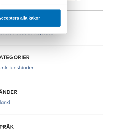
cceptera alla kakor
LATS
ordic house in Reykjavik
ATEGORIER
unktionshinder
ÄNDER
sland
PRÅK