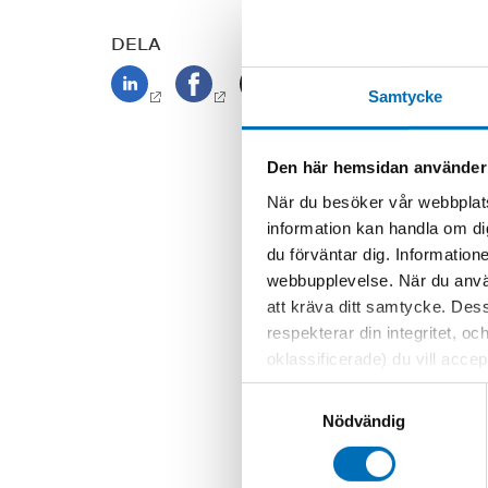
DELA
Samtycke
Den här hemsidan använder
När du besöker vår webbplats
information kan handla om di
du förväntar dig. Information
webbupplevelse. När du använ
att kräva ditt samtycke. Des
respekterar din integritet, oc
oklassificerade) du vill acce
inställningar för cookies. O
Samtyckesval
vi erbjuder. Om du har besök
Nödvändig
genom att navigera till sekre