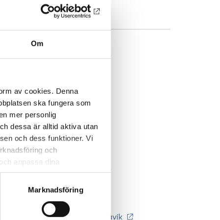
Program PDF
Om
DRESS
 form av cookies. Denna
webbplatsen ska fungera som
 en mer personlig
 dessa är alltid aktiva utan
sen och dess funktioner. Vi
marknadsföring och
r och anpassa dina
 webbplatsen och de tjänster
 kan du alltid radera dem
Marknadsföring
æmundargata 11, 101 Reykjavík