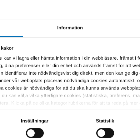
Information
A
 kakor
 kan vi lagra eller hämta information i din webbläsare, främst i
g, dina preferenser eller din enhet och används främst för att 
en identifierar inte nödvändigsvist dig direkt, men den kan ge dig
der vår webbplats placeras nödvändiga cookies automatiskt, och
sa cookies är nödvändiga för att du ska kunna använda webbplat
h du kan välja vilka ytterligare cookies (statistiska, preferens, 
ptera. Klicka på de olika kategorirubrikerna för att ta reda på me
bservera att blockering av cookies kan påverka din upplevelse av
t vår webbplats tidigare och accepterat användningen av cookies
Inställningar
Statistik
tessinställningarna i din webbläsare.
S