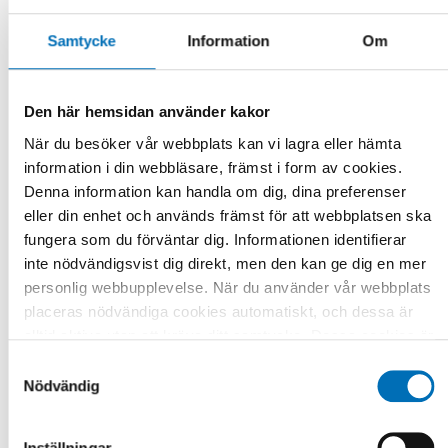
The tradition of Nordic conferences continues, and the next
Samtycke
Information
Om
conference will be arranged in Tampere, Finland, 14-16
September 2021. Join us to exchange knowledge and
experiences.
Den här hemsidan använder kakor
Please, sign up to receive more information about the
När du besöker vår webbplats kan vi lagra eller hämta
conference: Today’s knowledge for tomorrow’s actions – a
information i din webbläsare, främst i form av cookies.
Nordic perspective on Deafblindness, in the months to come.
Denna information kan handla om dig, dina preferenser
The registration will open in the autumn 2020.
eller din enhet och används främst för att webbplatsen ska
The conference Today’s knowledge for tomorrow’s actions –
fungera som du förväntar dig. Informationen identifierar
a Nordic perspective on Deafblindness is hosted by Nordic
inte nödvändigsvist dig direkt, men den kan ge dig en mer
Welfare Centre, an institution in the Nordic Council of
personlig webbupplevelse. När du använder vår webbplats
Ministers’ social and health sector.
placeras nödvändiga cookies automatiskt, och dessa är
alltid aktiva utan att kräva ditt samtycke. Dessa cookies är
Anmälan och information
nödvändiga för att du ska kunna använda webbplatsen och
Samtyckesval
dess funktioner. Vi respekterar din integritet, och du kan
Nödvändig
välja vilka ytterligare cookies (statistiska, preferens,
DELA
marknadsföring och oklassificerade) du vill acceptera.
Inställningar